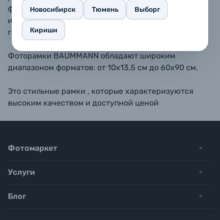
форматах 10х15, 11,5х15, 13х18, 15х20, 15х23 - также
Новосибирск
Тюмень
Выборг
имеется подставка для размещения рамки на
Кириши
горизонтальной поверхности.
Фоторамки BAUMMANN обладают широким
диапазоном форматов: от 10х13,5 см до 60х90 см.
Это стильные рамки , которые характеризуются
высоким качеством и доступной ценой
Фотомаркет
Услуги
Блог