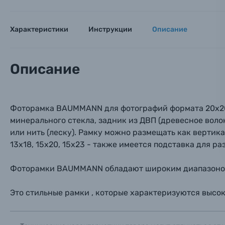
Оптические приборы
Номер
Номер
Номер
Имя*
Характеристики
Инструкции
Описание
Электроника
Ваш в
Ваш в
Ваш в
Номер т
Описание
Материалы
Нажимая
Осветительное оборудование
Фоторамка BAUMMANN для фотографий формата 20х20 
минерального стекла, задник из ДВП (древесное воло
Фоторамки
или нить (леску). Рамку можно размещать как вертикал
13х18, 15х20, 15х23 - также имеется подставка для 
Прик
Прик
Прик
Фотоальбомы
Фоторамки BAUMMANN обладают широким диапазоном ф
Нажи
Нажи
Нажи
Книги о фотографии, альбомы известных фот
Это стильные рамки , которые характеризуются высок
Солнцезащитные очки