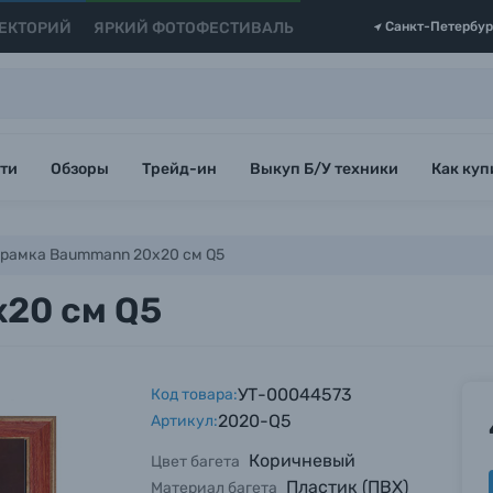
ЕКТОРИЙ
ЯРКИЙ ФОТОФЕСТИВАЛЬ
Санкт-Петербур
ти
Обзоры
Трейд-ин
Выкуп Б/У техники
Как куп
рамка Baummann 20x20 см Q5
20 см Q5
УТ-00044573
Код товара:
2020-Q5
Артикул:
Коричневый
Цвет багета
Пластик (ПВХ)
Материал багета