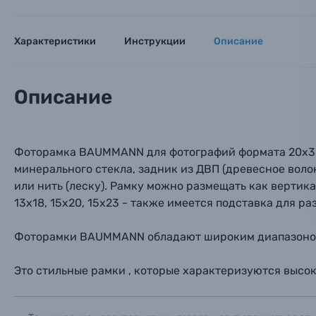
Оптические приборы
Номер
Номер
Номер
Имя*
Характеристики
Инструкции
Описание
Электроника
Ваш в
Ваш в
Ваш в
Номер т
Описание
Материалы
Нажимая
Осветительное оборудование
Фоторамка BAUMMANN для фотографий формата 20х30 с
минерального стекла, задник из ДВП (древесное воло
Фоторамки
или нить (леску). Рамку можно размещать как вертикал
13х18, 15х20, 15х23 - также имеется подставка для 
Прик
Прик
Прик
Фотоальбомы
Фоторамки BAUMMANN обладают широким диапазоном ф
Нажи
Нажи
Нажи
Книги о фотографии, альбомы известных фот
Это стильные рамки , которые характеризуются высок
Солнцезащитные очки