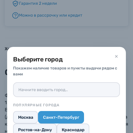
Гарантия 2 недели
Можно в рассрочку или кредит
Б/У фототехника (Комиссионные товары)
Уценённые товары
Характеристики
Инструкции
Описание
Выберите город
Покажем наличие товаров и пункты выдачи рядом с
Описание
вами
Фоторамка BAUMMANN для фотографий формата
15х23 см. Пластиковый багет шириной 2,2 см.
ПОПУЛЯРНЫЕ ГОРОДА
Вставка из минерального стекла, задник из ДВП
(древесное волокно). Имеются петли для подвеса на
Москва
Санкт-Петербург
крючок, гвоздик или нить (леску), а также ножка для
Ростов-на-Дону
Краснодар
настольного размещения. Рамку можно размещать