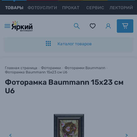
ТОВАРЫ
ФОТОУСЛУГИ
ПРОКАТ
СЕРВИС
ЛЕКТОРИЙ
Каталог товаров
Появились вопросы?
Появились вопросы?
Заказ в 1 клик
Появились вопросы?
Цифровые фотоаппараты
Мы постараемся ответить как можно скорее.
Мы постараемся ответить как можно скорее.
Оставьте Ваш номер телефона для оформления
Мы постараемся ответить как можно скорее.
Пленочные фотоаппараты
заказа и мы свяжемся с Вами с 9:00 до 21:00.
Каталог товаров
Фотокамеры моментальной печати
Имя и Фамилия*
Имя и Фамилия*
Имя и Фамилия*
Имя*
Главная страница
Фоторамки
Фоторамки Baummann
Фоторамка Baummann 15x23 см U6
Видеокамеры
Тема вопроса*
Тема вопроса*
Тема вопроса*
Фоторамка Baummann 15x23 см
Номер телефона*
U6
Объективы для фотоаппаратов
Номер телефона*
Номер телефона*
Номер телефона*
Нажимая кнопку «
Оформить заказ
» я даю: Согласие на
обработку
персональных данных.
Вспышки для фотоаппаратов
E-mail*
E-mail*
E-mail*
Аксессуары для фото и видеокамер
Оформить заказ
<
>