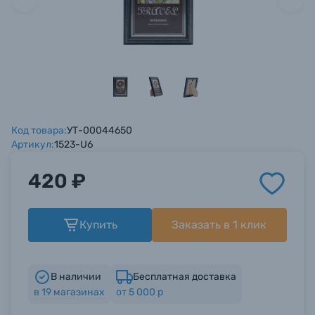
Ваш вопрос*
Ваш вопрос*
Ваш вопрос*
Оптические приборы
Электроника
Материалы
Код товара:
УТ-00044650
Осветительное оборудование
Прикрепить файл
Прикрепить файл
Прикрепить файл
Артикул:
1523-U6
Нажимая кнопку «
Нажимая кнопку «
Нажимая кнопку «
Отправить вопрос
Отправить вопрос
Отправить вопрос
» я даю: Согласие
» я даю: Согласие
» я даю: Согласие
420 ₽
Фоторамки
на
на
на
обработку персональных данных.
обработку персональных данных.
обработку персональных данных.
Фотоальбомы
Купить
Заказать в 1 клик
Отправить вопрос
Отправить вопрос
Отправить вопрос
Книги о фотографии, альбомы известных
фотографов
В наличии
Бесплатная доставка
в
19
магазинах
от 5 000 р
Солнцезащитные очки