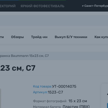
ЕКТОРИЙ
ЯРКИЙ ФОТОФЕСТИВАЛЬ
Санкт-Петербур
ти
Обзоры
Трейд-ин
Выкуп Б/У техники
Как куп
рамка Baummann 15x23 см, C7
3 см, C7
УТ-00014075
Код товара:
1523-C7
Артикул:
15 х 23 см
Формат фотографий
Пластик (ПВХ)
Материал багета