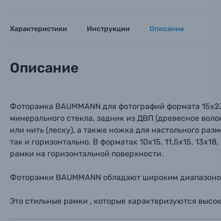
Оптические приборы
Номер
Номер
Номер
Характеристики
Инструкции
Описание
Имя*
Электроника
Ваш в
Ваш в
Ваш в
Описание
Номер т
Материалы
Нажимая
Осветительное оборудование
Фоторамка BAUMMANN для фотографий формата 15х23 с
минерального стекла, задник из ДВП (древесное воло
Фоторамки
или нить (леску), а также ножка для настольного ра
так и горизонтально. В форматах 10х15, 11,5х15, 13х1
Прик
Прик
Прик
рамки на горизонтальной поверхности.
Фотоальбомы
Нажи
Нажи
Нажи
Фоторамки BAUMMANN обладают широким диапазоном ф
Книги о фотографии, альбомы известных фот
Это стильные рамки , которые характеризуются высок
Солнцезащитные очки