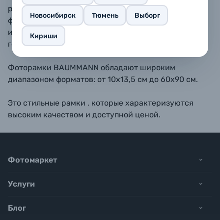
размещать как вертикально, так и горизонтально. В
Новосибирск
Тюмень
Выборг
форматах 10х15, 11,5х15, 13х18, 15х20 - также
имеется подставка для размещения рамки на
Кириши
горизонтальной поверхности.
Фоторамки BAUMMANN обладают широким
диапазоном форматов: от 10х13,5 см до 60х90 см.
Это стильные рамки , которые характеризуются
высоким качеством и доступной ценой.
Фотомаркет
Услуги
Блог