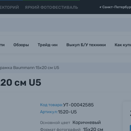
ЕКТОРИЙ
ЯРКИЙ ФОТОФЕСТИВАЛЬ
Санкт-Петербур
ти
Обзоры
Трейд-ин
Выкуп Б/У техники
Как куп
рамка Baummann 15x20 см U5
20 см U5
УТ-00042585
Код товара:
1520-U5
Артикул:
Коричневый
Основной цвет
15x20 см
Формат фотографий