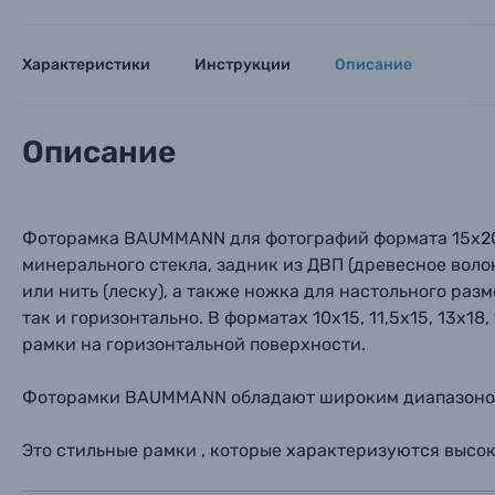
Оптические приборы
Номер
Номер
Номер
Характеристики
Инструкции
Описание
Имя*
Электроника
Ваш в
Ваш в
Ваш в
Описание
Номер т
Материалы
Нажимая
Осветительное оборудование
Фоторамка BAUMMANN для фотографий формата 15х20 с
минерального стекла, задник из ДВП (древесное воло
Фоторамки
или нить (леску), а также ножка для настольного ра
так и горизонтально. В форматах 10х15, 11,5х15, 13х1
Прик
Прик
Прик
рамки на горизонтальной поверхности.
Фотоальбомы
Нажи
Нажи
Нажи
Фоторамки BAUMMANN обладают широким диапазоном ф
Книги о фотографии, альбомы известных фот
Это стильные рамки , которые характеризуются высок
Солнцезащитные очки