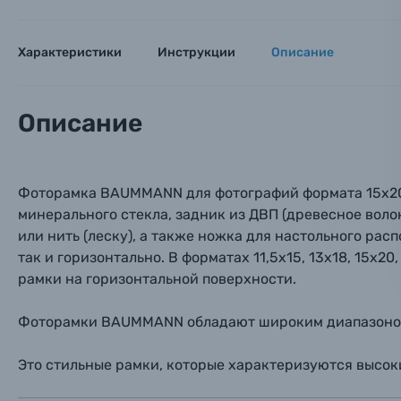
Оптические приборы
Номер
Номер
Номер
Характеристики
Инструкции
Описание
Имя*
Электроника
Ваш в
Ваш в
Ваш в
Описание
Номер т
Материалы
Нажимая
Осветительное оборудование
Фоторамка BAUMMANN для фотографий формата 15x20 с
минерального стекла, задник из ДВП (древесное воло
Фоторамки
или нить (леску), а также ножка для настольного ра
так и горизонтально. В форматах 11,5х15, 13х18, 15х2
Прик
Прик
Прик
рамки на горизонтальной поверхности.
Фотоальбомы
Нажи
Нажи
Нажи
Фоторамки BAUMMANN обладают широким диапазоном ф
Книги о фотографии, альбомы известных фот
Это стильные рамки, которые характеризуются высок
Солнцезащитные очки