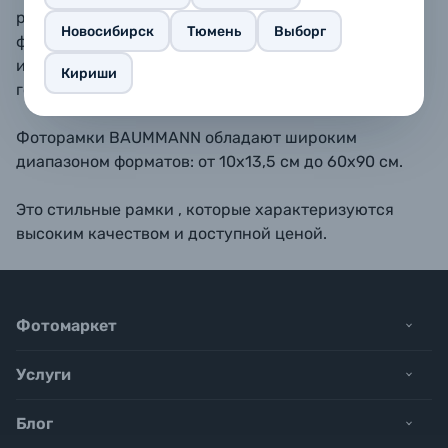
размещать как вертикально, так и горизонтально. В
Новосибирск
Тюмень
Выборг
форматах 10х15, 11,5х15, 13х18, 15х23 - также
имеется подставка для размещения рамки на
Кириши
горизонтальной поверхности.
Фоторамки BAUMMANN обладают широким
диапазоном форматов: от 10х13,5 см до 60х90 см.
Это стильные рамки , которые характеризуются
высоким качеством и доступной ценой.
Фотомаркет
Услуги
Блог