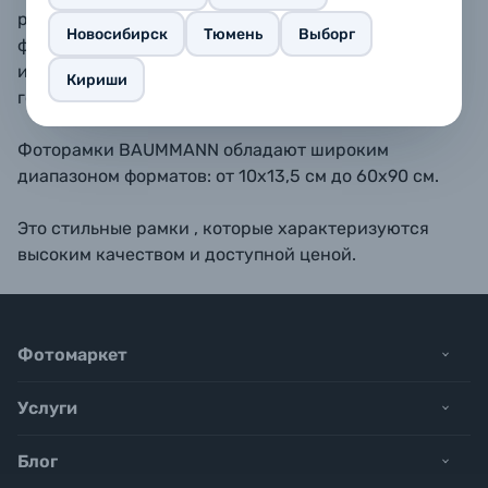
размещать как вертикально, так и горизонтально. В
Новосибирск
Тюмень
Выборг
форматах 10х15, 11,5х15, 13х18, 15х23 - также
имеется подставка для размещения рамки на
Кириши
горизонтальной поверхности.
Фоторамки BAUMMANN обладают широким
диапазоном форматов: от 10х13,5 см до 60х90 см.
Это стильные рамки , которые характеризуются
высоким качеством и доступной ценой.
Фотомаркет
Услуги
Блог