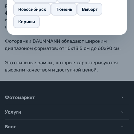
размещать как вертикально, так и горизонтально. В
Новосибирск
Тюмень
Выборг
форматах 10х15, 11,5х15, 13х18, 15х23 - также
имеется подставка для размещения рамки на
Кириши
горизонтальной поверхности.
Фоторамки BAUMMANN обладают широким
диапазоном форматов: от 10х13,5 см до 60х90 см.
Это стильные рамки , которые характеризуются
высоким качеством и доступной ценой.
Фотомаркет
Услуги
Блог