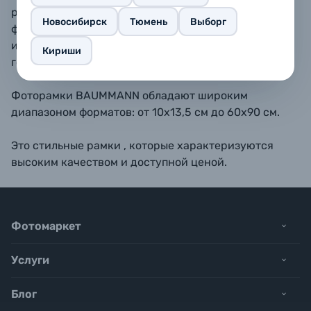
размещать как вертикально, так и горизонтально. В
Новосибирск
Тюмень
Выборг
форматах 10х15, 11,5х15, 13х18, 15х20 - также
имеется подставка для размещения рамки на
Кириши
горизонтальной поверхности.
Фоторамки BAUMMANN обладают широким
диапазоном форматов: от 10х13,5 см до 60х90 см.
Это стильные рамки , которые характеризуются
высоким качеством и доступной ценой.
Фотомаркет
Услуги
Блог