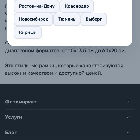
размещать как вертикально, так и горизонтально. В
Ростов-на-Дону
Краснодар
форматах 10х15, 11,5х15, 13х18, 15х20 - также
Новосибирск
Тюмень
Выборг
имеется подставка для размещения рамки на
горизонтальной поверхности.
Кириши
Фоторамки BAUMMANN обладают широким
диапазоном форматов: от 10х13,5 см до 60х90 см.
Это стильные рамки , которые характеризуются
высоким качеством и доступной ценой.
Фотомаркет
Услуги
Блог