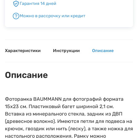
Гарантия 14 дней
Можно в рассрочку или кредит
Б/У фототехника (Комиссионные товары)
Уценённые товары
Характеристики
Инструкции
Описание
Описание
Фоторамка BAUMMANN для фотографий формата
15х23 см. Пластиковый багет шириной 2,1 см.
Вставка из минерального стекла, задник из ДВП
(древесное волокно). Имеются петли для подвеса на
крючок, гвоздик или нить (леску), а также ножка для
настольного расположения. Рамку можно