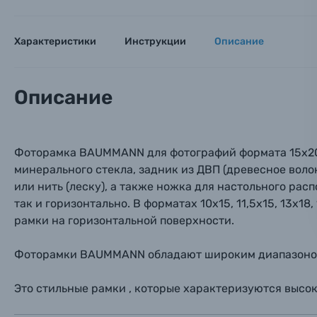
Оптические приборы
Номер
Номер
Номер
Характеристики
Инструкции
Описание
Имя*
Электроника
Ваш в
Ваш в
Ваш в
Описание
Номер т
Материалы
Нажимая
Осветительное оборудование
Фоторамка BAUMMANN для фотографий формата 15х20 с
минерального стекла, задник из ДВП (древесное воло
Фоторамки
или нить (леску), а также ножка для настольного ра
так и горизонтально. В форматах 10х15, 11,5х15, 13х1
Прик
Прик
Прик
рамки на горизонтальной поверхности.
Фотоальбомы
Нажи
Нажи
Нажи
Фоторамки BAUMMANN обладают широким диапазоном ф
Книги о фотографии, альбомы известных фот
Это стильные рамки , которые характеризуются высок
Солнцезащитные очки