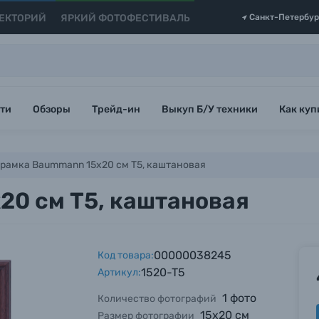
ЕКТОРИЙ
ЯРКИЙ ФОТОФЕСТИВАЛЬ
Санкт-Петербур
ти
Обзоры
Трейд-ин
Выкуп Б/У техники
Как куп
рамка Baummann 15х20 см T5, каштановая
0 см T5, каштановая
00000038245
Код товара:
1520-T5
Артикул:
1 фото
Количество фотографий
15х20 см
Размер фотографии