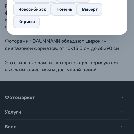
размещать как вертикально, так и горизонтально. В
Новосибирск
Тюмень
Выборг
форматах 10х15, 11,5х15, 13х18, 15х23 - также
имеется подставка для размещения рамки на
Кириши
горизонтальной поверхности.
Фоторамки BAUMMANN обладают широким
диапазоном форматов: от 10х13,5 см до 60х90 см.
Это стильные рамки , которые характеризуются
высоким качеством и доступной ценой.
Фотомаркет
Услуги
Блог