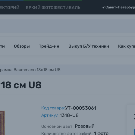
ЕКТОРИЙ
ЯРКИЙ ФОТОФЕСТИВАЛЬ
Санкт-Петербур
ти
Обзоры
Трейд-ин
Выкуп Б/У техники
Как куп
рамка Baummann 13x18 см U8
18 см U8
УТ-00053061
Код товара:
1318-U8
Артикул:
Розовый
Основной цвет
1 фото
Количество фотографий