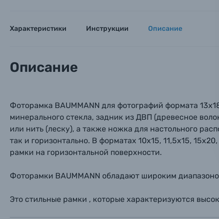
Оптические приборы
Номер
Номер
Номер
Характеристики
Инструкции
Описание
Имя*
Электроника
Ваш в
Ваш в
Ваш в
Описание
Номер т
Материалы
Нажимая
Осветительное оборудование
Фоторамка BAUMMANN для фотографий формата 13х18 с
минерального стекла, задник из ДВП (древесное воло
Фоторамки
или нить (леску), а также ножка для настольного ра
так и горизонтально. В форматах 10х15, 11,5х15, 15х2
Прик
Прик
Прик
рамки на горизонтальной поверхности.
Фотоальбомы
Нажи
Нажи
Нажи
Фоторамки BAUMMANN обладают широким диапазоном ф
Книги о фотографии, альбомы известных фот
Это стильные рамки , которые характеризуются высо
Солнцезащитные очки