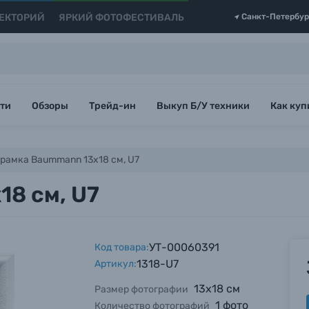
ЕКТОРИЙ
ЯРКИЙ ФОТОФЕСТИВАЛЬ
Санкт-Петербур
ти
Обзоры
Трейд-ин
Выкуп Б/У техники
Как куп
рамка Baummann 13x18 см, U7
8 см, U7
УТ-00060391
Код товара:
1318-U7
Артикул:
13х18 см
Размер фотографии
1 фото
Количество фотографий