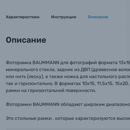
Оптические приборы
Номер
Номер
Номер
Характеристики
Инструкции
Описание
Имя*
Электроника
Ваш в
Ваш в
Ваш в
Описание
Номер т
Материалы
Нажимая
Осветительное оборудование
Фоторамка BAUMMANN для фотографий формата 13х18 с
минерального стекла, задник из ДВП (древесное воло
Фоторамки
или нить (леску), а также ножка для настольного ра
так и горизонтально. В форматах 10х15, 11,5х15, 15х2
Прик
Прик
Прик
рамки на горизонтальной поверхности.
Фотоальбомы
Нажи
Нажи
Нажи
Фоторамки BAUMMANN обладают широким диапазоном ф
Книги о фотографии, альбомы известных фот
Это стильные рамки , которые характеризуются высо
Солнцезащитные очки