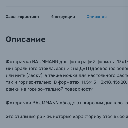
Оптические приборы
Номер
Номер
Номер
Характеристики
Инструкции
Описание
Имя*
Электроника
Ваш в
Ваш в
Ваш в
Описание
Номер т
Материалы
Нажимая
Осветительное оборудование
Фоторамка BAUMMANN для фотографий формата 13x18 с
минерального стекла, задник из ДВП (древесное воло
Фоторамки
или нить (леску), а также ножка для настольного ра
так и горизонтально. В форматах 11,5х15, 13х18, 15х2
Прик
Прик
Прик
рамки на горизонтальной поверхности.
Фотоальбомы
Нажи
Нажи
Нажи
Фоторамки BAUMMANN обладают широким диапазоном ф
Книги о фотографии, альбомы известных фот
Это стильные рамки, которые характеризуются высок
Солнцезащитные очки