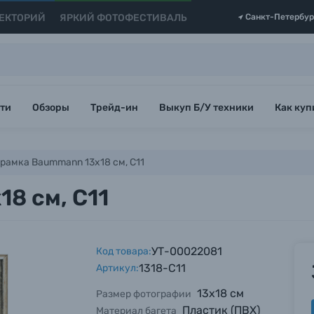
ЕКТОРИЙ
ЯРКИЙ ФОТОФЕСТИВАЛЬ
Санкт-Петербур
ти
Обзоры
Трейд-ин
Выкуп Б/У техники
Как куп
рамка Baummann 13x18 см, C11
8 см, C11
УТ-00022081
Код товара:
1318-C11
Артикул:
13х18 см
Размер фотографии
Пластик (ПВХ)
Материал багета