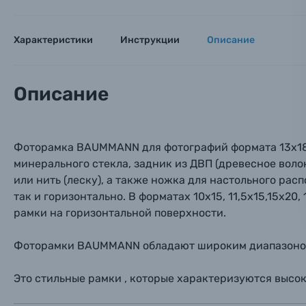
Оптические приборы
Номер
Номер
Номер
Характеристики
Инструкции
Описание
Имя*
Электроника
Ваш в
Ваш в
Ваш в
Описание
Номер т
Материалы
Нажимая
Осветительное оборудование
Фоторамка BAUMMANN для фотографий формата 13х18 с
минерального стекла, задник из ДВП (древесное воло
Фоторамки
или нить (леску), а также ножка для настольного ра
так и горизонтально. В форматах 10х15, 11,5х15,15х20
Прик
Прик
Прик
рамки на горизонтальной поверхности.
Фотоальбомы
Нажи
Нажи
Нажи
Фоторамки BAUMMANN обладают широким диапазоном ф
Книги о фотографии, альбомы известных фот
Это стильные рамки , которые характеризуются высок
Солнцезащитные очки