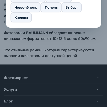
размещать как вертикально, так и горизонтально. В
Новосибирск
Тюмень
Выборг
форматах 11,5х15, 13х18, 15х20, 15х23 - также
имеется подставка для размещения рамки на
Кириши
горизонтальной поверхности.
Фоторамки BAUMMANN обладают широким
диапазоном форматов: от 10х13,5 см до 60х90 см.
Это стильные рамки , которые характеризуются
высоким качеством и доступной ценой.
Фотомаркет
Услуги
Блог