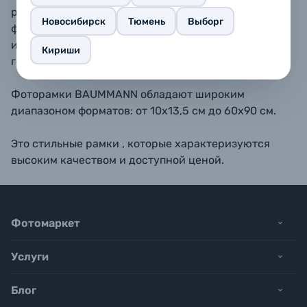
размещать как вертикально, так и горизонтально. В
Новосибирск
Тюмень
Выборг
форматах 11,5х15, 13х18, 15х20, 15х23 - также
имеется подставка для размещения рамки на
Кириши
горизонтальной поверхности.
Фоторамки BAUMMANN обладают широким
диапазоном форматов: от 10х13,5 см до 60х90 см.
Это стильные рамки , которые характеризуются
высоким качеством и доступной ценой.
Фотомаркет
Услуги
Блог