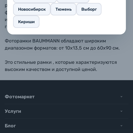
размещать как вертикально, так и горизонтально. В
Новосибирск
Тюмень
Выборг
форматах 11,5х15, 13х18, 15х20, 15х23 - также
имеется подставка для размещения рамки на
Кириши
горизонтальной поверхности.
Фоторамки BAUMMANN обладают широким
диапазоном форматов: от 10х13,5 см до 60х90 см.
Это стильные рамки , которые характеризуются
высоким качеством и доступной ценой.
Фотомаркет
Услуги
Блог