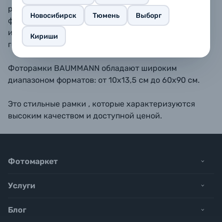
размещать как вертикально, так и горизонтально. В
Новосибирск
Тюмень
Выборг
форматах 11,5х15, 13х18, 15х20, 15х23 - также
имеется подставка для размещения рамки на
Кириши
горизонтальной поверхности.
Фоторамки BAUMMANN обладают широким
диапазоном форматов: от 10х13,5 см до 60х90 см.
Это стильные рамки , которые характеризуются
высоким качеством и доступной ценой.
Фотомаркет
Услуги
Блог