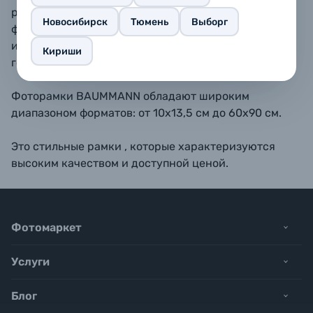
размещать как вертикально, так и горизонтально. В
Новосибирск
Тюмень
Выборг
форматах 11,5х15, 13х18, 15х20, 15х23 - также
имеется подставка для размещения рамки на
Кириши
горизонтальной поверхности.
Фоторамки BAUMMANN обладают широким
диапазоном форматов: от 10х13,5 см до 60х90 см.
Это стильные рамки , которые характеризуются
высоким качеством и доступной ценой.
Фотомаркет
Услуги
Блог