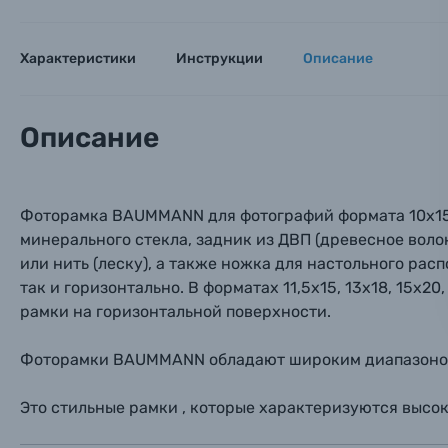
Оптические приборы
Номер
Номер
Номер
Характеристики
Инструкции
Описание
Имя*
Электроника
Ваш в
Ваш в
Ваш в
Описание
Номер т
Материалы
Нажимая
Осветительное оборудование
Фоторамка BAUMMANN для фотографий формата 10х15 с
минерального стекла, задник из ДВП (древесное воло
Фоторамки
или нить (леску), а также ножка для настольного ра
так и горизонтально. В форматах 11,5х15, 13х18, 15х2
Прик
Прик
Прик
рамки на горизонтальной поверхности.
Фотоальбомы
Нажи
Нажи
Нажи
Фоторамки BAUMMANN обладают широким диапазоном ф
Книги о фотографии, альбомы известных фот
Это стильные рамки , которые характеризуются высок
Солнцезащитные очки