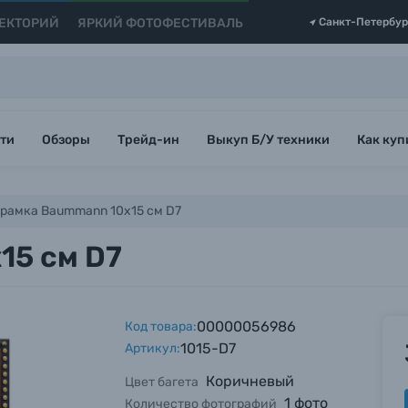
ЕКТОРИЙ
ЯРКИЙ ФОТОФЕСТИВАЛЬ
Санкт-Петербур
ти
Обзоры
Трейд-ин
Выкуп Б/У техники
Как куп
рамка Baummann 10х15 см D7
15 см D7
00000056986
Код товара:
1015-D7
Артикул:
Коричневый
Цвет багета
1 фото
Количество фотографий