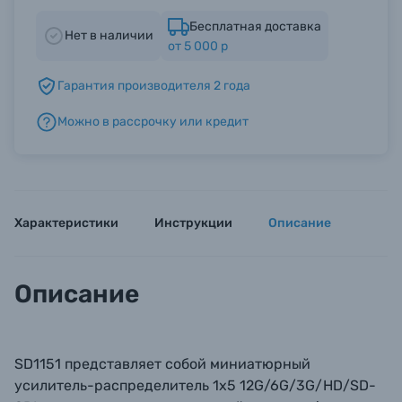
Бесплатная доставка
Нет в наличии
от 5 000 р
Б/У фототехника (Комиссионные товары)
Гарантия производителя 2 года
Уценённые товары
Можно в рассрочку или кредит
Характеристики
Инструкции
Описание
Описание
SD1151 представляет собой миниатюрный
усилитель-распределитель 1x5 12G/6G/3G/HD/SD-