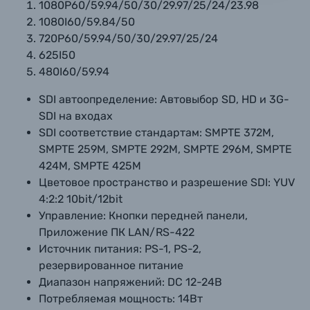
1080P60/59.94/50/30/29.97/25/24/23.98
1080I60/59.84/50
720P60/59.94/50/30/29.97/25/24
625I50
480I60/59.94
SDI автоопределение:
Автовыбор SD, HD и 3G-
SDI на входах
SDI соответствие стандартам:
SMPTE 372M,
SMPTE 259M, SMPTE 292M, SMPTE 296M, SMPTE
424M, SMPTE 425M
Цветовое пространство и разрешение SDI:
YUV
4:2:2 10bit/12bit
Управление:
Кнопки передней панели,
Приложение ПК LAN/RS-422
Источник питания:
PS-1, PS-2,
резервированное питание
Диапазон напряжений:
DC 12-24В
Потребляемая мощность:
14Вт