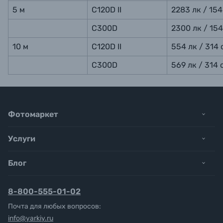
5 м
C120D
II
2283 лк / 154
C300D
2300 лк / 154
10 м
C120D
II
554 лк / 314 
C300D
569 лк / 314 
Фотомаркет
Услуги
Блог
8-800-555-01-02
Почта для любых вопросов:
info@yarkiy.ru