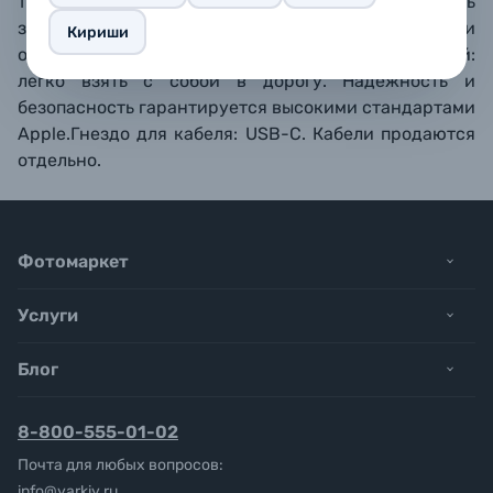
техникой других производителей, их скорость
зарядки будет зависеть от того, поддерживают ли
Кириши
они стандарт Power Delivery или нет. Компактный:
легко взять с собой в дорогу. Надежность и
безопасность гарантируется высокими стандартами
Apple.Гнездо для кабеля: USB-C. Кабели продаются
отдельно.
Фотомаркет
Услуги
Блог
8-800-555-01-02
Почта для любых вопросов:
info@yarkiy.ru