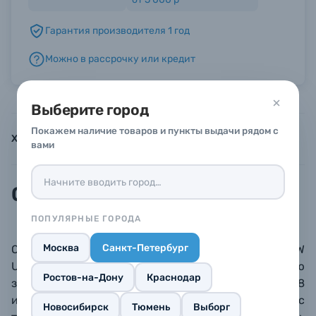
Гарантия производителя 1 год
Б/У фототехника (Комиссионные товары)
Можно в рассрочку или кредит
Уценённые товары
Выберите город
Покажем наличие товаров и пункты выдачи рядом с
Характеристики
Инструкции
Описание
вами
Описание
ПОПУЛЯРНЫЕ ГОРОДА
Москва
Санкт-Петербург
Оригинальное зарядное устройство Apple 20W
USB‑C Power Adapter обеспечивает быструю
Ростов-на-Дону
Краснодар
зарядку с совместимыми устройствами: iPhone от 8
и выше, iPad Pro, iPad Air. Может использоваться и с
Новосибирск
Тюмень
Выборг