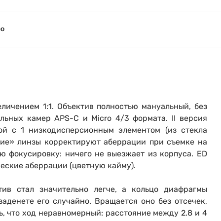
вились вопросы?
вились вопросы?
вились вопросы?
ео
тараемся ответить как можно скорее.
тараемся ответить как можно скорее.
тараемся ответить как можно скорее.
 Фамилия*
 Фамилия*
 Фамилия*
в 1 клик
вопроса*
вопроса*
вопроса*
личением 1:1. Объектив полностью мануальный, без
 Ваш номер телефона для оформления заказа и мы свяже
альных камер APS-C и Micro 4/3 формата.
II версия
00 до 21:00.
ой с 1 низкодисперсионным элементом (из стекла
щие»
линзы корректируют аберрации при съемке на
 телефона*
 телефона*
 телефона*
E-mail*
E-mail*
E-mail*
ю фокусировку: ничего не выезжает из корпуса. ED
еские аберрации (цветную кайму).
тив стал значительно легче, а кольцо диафрагмы
опрос*
опрос*
опрос*
елефона*
заденете его случайно. Вращается оно без отсечек,
ь, что ход неравномерный: расстояние между 2.8 и 4
 кнопку «
Оформить заказ
» я даю: Согласие на
обработку персональных дан