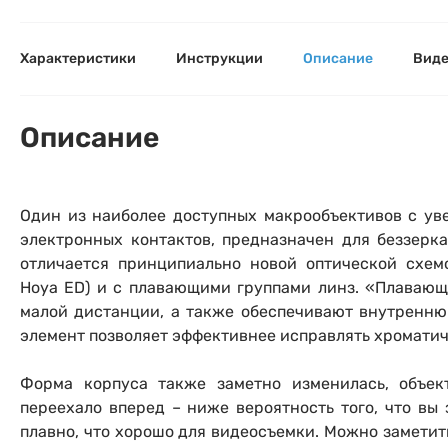
Фотокамеры моментальной печати
Поя
Поя
Поя
Характеристики
Инструкции
Описание
Вид
Мы пос
Мы пос
Мы пос
Видеокамеры
Объективы для фотоаппаратов
Описание
Имя и
Имя и
Имя и
Заказ 
Вспышки для фотоаппаратов
Тема 
Тема 
Тема 
Один из наиболее доступных макрообъективов с уве
Оставьте
Аксессуары для фото и видеокамер
электронных контактов, предназначен для беззерк
Вами с 9:
отличается принципиально новой оптической схем
Hoya
ED) и с плавающими группами линз. «Плаваю
Оптические приборы
Номер
Номер
Номер
малой дистанции, а также обеспечивают внутренню
Имя*
элемент позволяет эффективнее исправлять хроматич
Электроника
Форма корпуса также заметно изменилась, объек
Ваш в
Ваш в
Ваш в
Номер т
Материалы
переехало вперед – ниже вероятность того, что вы 
плавно, что хорошо для видеосъемки. Можно заметит
Нажимая