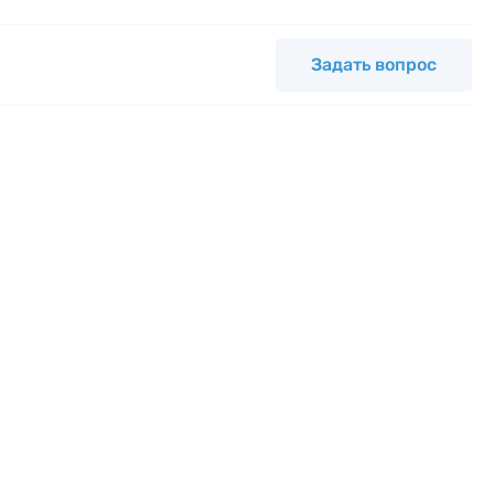
Задать вопрос
мся с
ных.