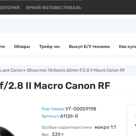
ЕКТОРИЙ
ЯРКИЙ ФОТОФЕСТИВАЛЬ
ти
Обзоры
Трейд-ин
Выкуп Б/У техники
Как куп
 для Canon
Объектив 7Artisans 60mm f/2.8 II Macro Canon RF
/2.8 II Macro Canon RF
УТ-00059198
Код товара:
A112II-R
Артикул:
макро 1:1
Особые характеристики
339 г
Вес