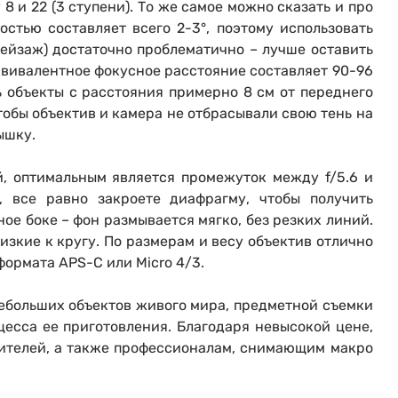
8 и 22 (3 ступени).
То же самое можно сказать и про
остью составляет всего 2-3°, поэтому использовать
пейзаж) достаточно проблематично – лучше оставить
Оформить заказ
эквивалентное фокусное расстояние составляет 90-96
ть объекты с расстояния примерно 8 см от переднего
репить файл
репить файл
репить файл
тобы объектив и камера не отбрасывали свою тень на
ышку.
мая кнопку «
мая кнопку «
мая кнопку «
Отправить вопрос
Отправить вопрос
Отправить вопрос
» я даю: Согласие на
» я даю: Согласие на
» я даю: Согласие на
обработку персональны
обработку персональны
обработку персональны
ографов
й, оптимальным является промежуток между f/5.6 и
о, все равно закроете диафрагму, чтобы получить
Отправить вопрос
Отправить вопрос
Отправить вопрос
ое боке – фон размывается мягко, без резких линий.
изкие к кругу. По размерам и весу объектив отлично
ормата APS-C или Micro 4/3.
 небольших объектов живого мира, предметной съемки
цесса ее приготовления. Благодаря невысокой цене,
ителей, а также профессионалам, снимающим макро