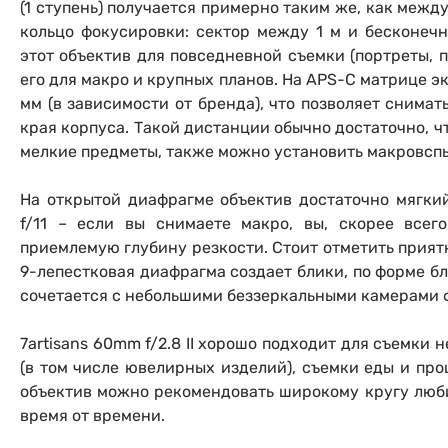
(1 ступень) получается примерно таким же, как между 
Осветительное оборудование
кольцо фокусировки: сектор между 1 м и бесконечн
этот объектив для повседневной съемки (портреты, 
Фоторамки
его для макро и крупных планов. На APS-C матрице 
мм (в зависимости от бренда), что позволяет снима
Прик
Прик
Прик
края корпуса. Такой дистанции обычно достаточно, ч
Фотоальбомы
мелкие предметы, также можно установить макровсп
Нажи
Нажи
Нажи
Книги о фотографии, альбомы известных фот
На открытой диафрагме объектив достаточно мягки
f/11 – если вы снимаете макро, вы, скорее всег
Солнцезащитные очки
приемлемую глубину резкости. Стоит отметить приятн
9-лепестковая диафрагма создает блики, по форме бл
сочетается с небольшими беззеркальными камерами ф
Б/У фототехника (Комиссионные товары)
7artisans 60mm f/2.8 II хорошо подходит для съемки
Уценённые товары
(в том числе ювелирных изделий), съемки еды и про
объектив можно рекомендовать широкому кругу люб
время от времени.