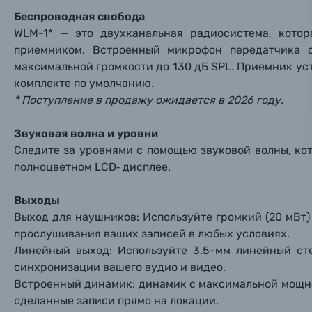
Беспроводная свобода
Ваш в
Ваш в
Ваш в
Номер т
WLM-1* — это двухканальная радиосистема, кото
Материалы
приемником. Встроенный микрофон передатчика о
Нажимая
максимальной громкости до 130 дБ SPL. Приемник ус
Осветительное оборудование
комплекте по умолчанию.
* Поступление в продажу ожидается в 2026 году.
Фоторамки
Звуковая волна и уровни
Прик
Прик
Прик
Следите за уровнями с помощью звуковой волны, ко
Фотоальбомы
полноцветном LCD‑ дисплее.
Нажи
Нажи
Нажи
Книги о фотографии, альбомы известных фот
Выходы
Выход для наушников: Используйте громкий (20 мВт
прослушивания ваших записей в любых условиях.
Солнцезащитные очки
Линейный выход: Используйте 3.5-мм линейный ст
синхронизации вашего аудио и видео.
Б/У фототехника (Комиссионные товары)
Встроенный динамик: динамик с максимальной мощно
сделанные записи прямо на локации.