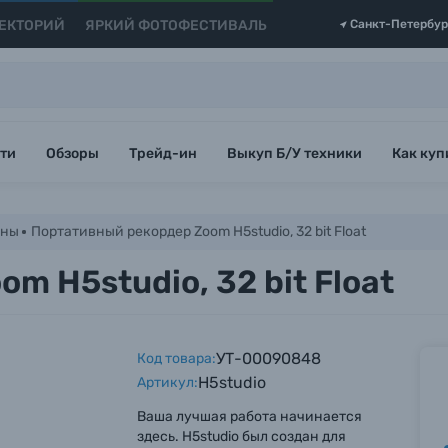
ЕКТОРИЙ
ЯРКИЙ ФОТОФЕСТИВАЛЬ
Санкт-Петербур
ти
Обзоры
Трейд-ин
Выкуп Б/У техники
Как куп
оны
Портативный рекордер Zoom H5studio, 32 bit Float
m H5studio, 32 bit Float
УТ-00090848
Код товара:
H5studio
Артикул:
Ваша лучшая работа начинается
здесь. H5studio был создан для