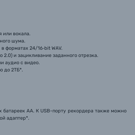
 или вокала.
ного шума.
в форматах 24/16‑bit WAV.
о 2.0) и зацикливание заданного отрезка.
и аудио с видео.
ю до 2ТБ*.
вых батареек AA. К USB-порту рекордера также можно
ой адаптер*.