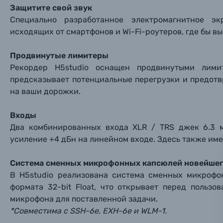
Защитите свой звук
Специально разработанное электромагнитное э
Пленочные фотоаппараты
исходящих от смартфонов и Wi-Fi-роутеров, где бы вы
Фотокамеры моментальной печати
Поя
Поя
Поя
Продвинутые лимитеры
Рекордер H5studio оснащен продвинутыми лими
Мы пос
Мы пос
Мы пос
Видеокамеры
предсказывает потенциальные перегрузки и предот
на ваши дорожки.
Объективы для фотоаппаратов
Имя и
Имя и
Имя и
Входы
Два комбинированных входа XLR / TRS джек 6.3 
Заказ 
Вспышки для фотоаппаратов
усиление +4 дБн на линейном входе. Здесь также име
Тема 
Тема 
Тема 
Оставьте
Система сменных микрофонных капсюлей новейшег
Аксессуары для фото и видеокамер
Вами с 9:
В H5studio реализована система сменных микрофо
формата 32-bit Float, что открывает перед польз
Оптические приборы
Номер
Номер
Номер
микрофона для поставленной задачи.
Имя*
*Совместима с SSH-6e, EXH-6e и WLM-1.
Электроника