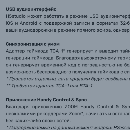
Уценённые товары
USB аудиоинтерфейс
H5studio может работать в режиме USB аудиоинтерф
iOS и Android с поддержкой записи в форматах 32‑
ваши аудиодорожки в режиме прямого эфира, одновр
Синхронизация с умом
Адаптер таймкода TCA-1* генерирует и выводит та
генерации таймкода. Благодаря высокоточному терм
он генерирует временной код с погрешностью не бол
возможность беспроводного получения таймкода с си
* Продается отдельно, дата продажи будет сообщена 
** Требуется адаптер TCA-1 или BTA-1.
Приложение Handy Control & Sync
Благодаря приложению ZOOM Handy Control & Syn
несколькими рекордерами Zoom*, начинать и останав
без каких-либо сложностей.
* Поддерживаемые на данный момент модели: H2essenti