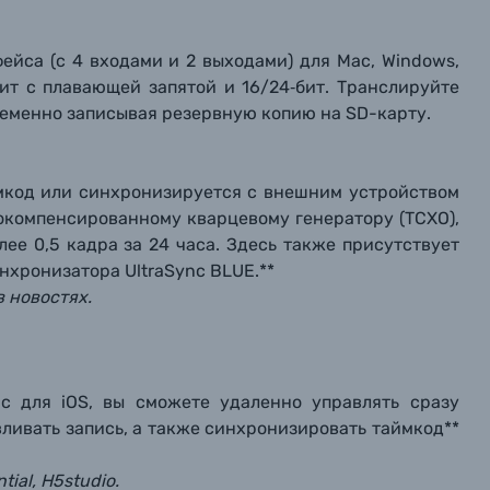
ейса (с 4 входами и 2 выходами) для Mac, Windows,
бит с плавающей запятой и 16/24‑бит. Транслируйте
еменно записывая резервную копию на SD-карту.
ймкод или синхронизируется с внешним устройством
окомпенсированному кварцевому генератору (TCXO),
ее 0,5 кадра за 24 часа. Здесь также присутствует
нхронизатора UltraSync BLUE.**
в новостях.
c для iOS, вы сможете удаленно управлять сразу
ливать запись, а также синхронизировать таймкод**
al, H5studio.