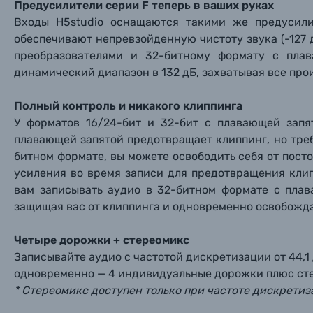
Предусилители серии F теперь в ваших руках
Входы H5studio оснащаются такими же предусили
обеспечивают непревзойденную чистоту звука (-127 
преобразователями и 32-битному формату с пла
динамический диапазон в 132 дБ, захватывая все пр
Полный контроль и никакого клиппинга
У форматов 16/24-бит и 32-бит с плавающей запя
плавающей запятой предотвращает клиппинг, но треб
битном формате, вы можете освободить себя от посто
усиления во время записи для предотвращения клип
вам записывать аудио в 32-битном формате с плав
защищая вас от клиппинга и одновременно освобожда
Четыре дорожки + стереомикс
Записывайте аудио с частотой дискретизации от 44,1 
Каталог товаров
одновременно — 4 индивидуальные дорожки плюс ст
* Стереомикс доступен только при частоте дискретиз
Цифровые фотоаппараты