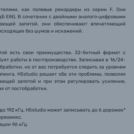
телями, как полевые рекордеры из серии F. Они
дБ EIN). В сочетании с двойными аналого‑цифровыми
вающей запятой, они обеспечивают впечатляющий
оисходящее без шумов и искажений.
той есть свои преимущества. 32-битный формат с
ует работы в постпроизводстве. Записывая в 16/24-
бработки, но от вас потребуется следить за уровнем
пинга. H5studio решает обе эти проблемы, позволяя
ающей запятой и при этом регулировать усиление,
я от постобработки.
до 192 кГц. H5studio может записывать до 6 дорожек*
ереомикс.
ации 96 кГц.