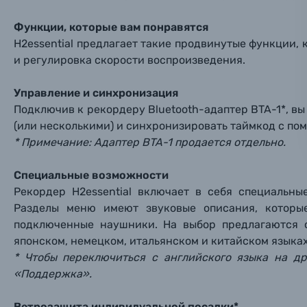
Ваш в
Ваш в
Ваш в
Номер т
Функции, которые вам понравятся
Материалы
H2essential предлагает такие продвинутые функции, к
и регулировка скорости воспроизведения.
Нажимая
Осветительное оборудование
Управление и синхронизация
Подключив к рекордеру Bluetooth-адаптер BTA-1*, в
Фоторамки
(или несколькими) и синхронизировать таймкод с по
* Примечание: Адаптер BTA-1 продается отдельно.
Прик
Прик
Прик
Фотоальбомы
Специальные возможности
Нажи
Нажи
Нажи
Книги о фотографии, альбомы известных фот
Рекордер H2essential включает в себя специальн
Разделы меню имеют звуковые описания, которы
подключенные наушники. На выбор предлагаются о
Солнцезащитные очки
японском, немецком, итальянском и китайском языка
* Чтобы переключиться с английского языка на др
Б/У фототехника (Комиссионные товары)
«Поддержка».
Ветрозащита индивидуальной посадки*