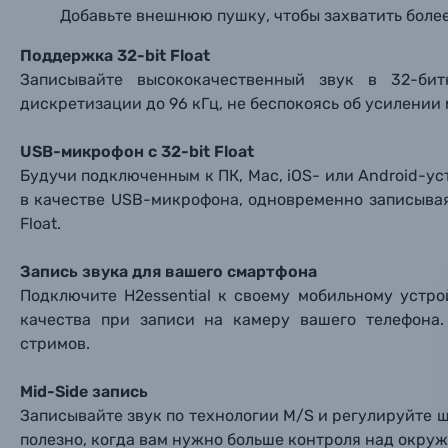
Добавьте внешнюю пушку, чтобы захватить бол
Пленочные фотоаппараты
Поддержка 32-bit Float
Записывайте высококачественный звук в 32-би
Фотокамеры моментальной печати
дискретизации до 96 кГц, не беспокоясь об усилении
Поя
Поя
Поя
USB-микрофон с 32-bit Float
Мы пос
Мы пос
Мы пос
Видеокамеры
Будучи подключенным к ПК, Mac, iOS- или Android-уст
в качестве USB-микрофона, одновременно записывая
Объективы для фотоаппаратов
Float.
Имя и
Имя и
Имя и
Заказ 
Вспышки для фотоаппаратов
Запись звука для вашего смартфона
Тема 
Тема 
Тема 
Подключите H2essential к своему мобильному устр
Оставьте
качества при записи на камеру вашего телефона
Аксессуары для фото и видеокамер
Вами с 9:
стримов.
Оптические приборы
Номер
Номер
Номер
Mid-Side запись
Имя*
Записывайте звук по технологии M/S и регулируйте 
полезно, когда вам нужно больше контроля над окр
Электроника