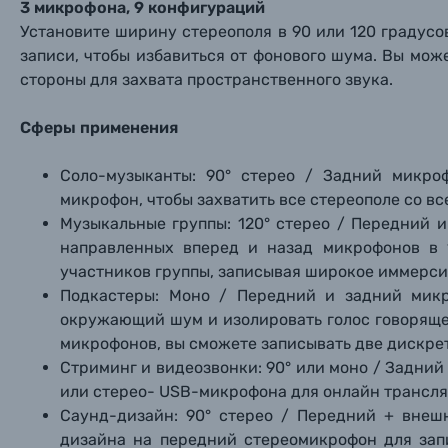
3 микрофона, 9 конфигураций
Установите ширину стереополя в 90 или 120 градус
записи, чтобы избавиться от фонового шума. Вы мож
стороны для захвата пространственного звука.
Сферы применения
Соло-музыканты: 90° стерео / Задний микро
микрофон, чтобы захватить все стереополе со вс
Музыкальные группы: 120° стерео / Передний 
направленных вперед и назад микрофонов в 1
участников группы, записывая широкое иммерси
Подкастеры: Моно / Передний и задний микр
окружающий шум и изолировать голос говорящег
микрофонов, вы сможете записывать две дискре
Стриминг и видеозвонки: 90° или моно / Задний 
Каталог товаров
или стерео- USB-микрофона для онлайн трансля
Саунд-дизайн: 90° стерео / Передний + внеш
Цифровые фотоаппараты
дизайна на передний стереомикрофон для зап