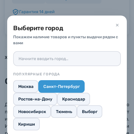
Гарантия 14 дней
Б/У фототехника (Комиссионные товары)
Можно в рассрочку или кредит
Выберите город
Уценённые товары
Покажем наличие товаров и пункты выдачи рядом с
вами
Характеристики
Инструкции
Описание
ПОПУЛЯРНЫЕ ГОРОДА
Описание
Москва
Санкт-Петербург
Ростов-на-Дону
Краснодар
Деревянная р
амка для фотографии 13х18 см, хорошо
подходит для детских фотографий. Широкий багет
Новосибирск
Тюмень
Выборг
из натурального дерева, минеральное стекло.
Кириши
Имеется ножка для вертикального или
горизонтального размещения, а также крепления