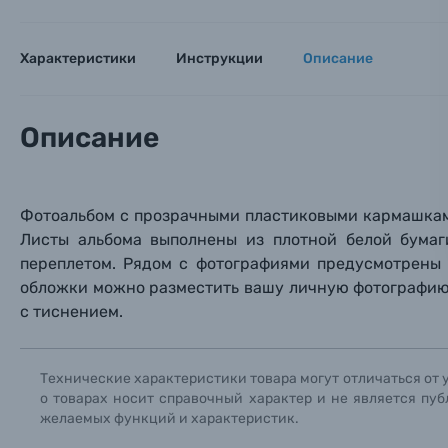
Имя*
Электроника
Характеристики
Инструкции
Описание
Ваш в
Ваш в
Ваш в
Номер т
Материалы
Описание
Нажимая
Осветительное оборудование
Фоторамки
Фотоальбом с прозрачными пластиковыми кармашками
Листы альбома выполнены из плотной белой бума
Прик
Прик
Прик
переплетом. Рядом с фотографиями предусмотрены 
Фотоальбомы
обложки можно разместить вашу личную фотографию 
Нажи
Нажи
Нажи
с тиснением.
Книги о фотографии, альбомы известных фот
Технические характеристики товара могут отличаться от 
Солнцезащитные очки
о товарах носит справочный характер и не является пуб
желаемых функций и характеристик.
Б/У фототехника (Комиссионные товары)