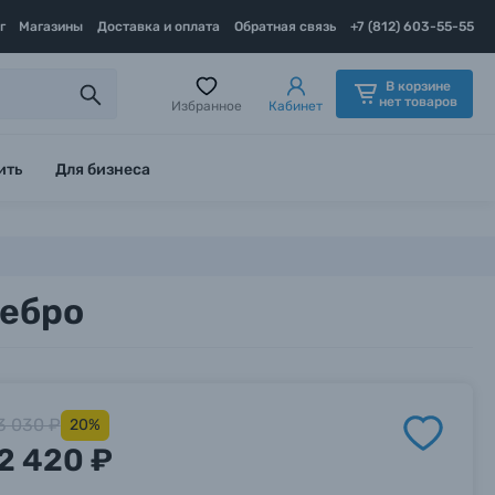
г
Магазины
Доставка и оплата
Обратная связь
+7 (812) 603-55-55
В корзине
нет товаров
Избранное
Кабинет
ить
Для бизнеса
ребро
3 030 ₽
20%
2 420 ₽