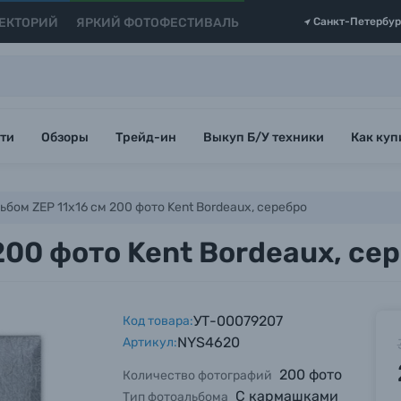
ЕКТОРИЙ
ЯРКИЙ ФОТОФЕСТИВАЛЬ
Санкт-Петербур
ти
Обзоры
Трейд-ин
Выкуп Б/У техники
Как куп
бом ZEP 11x16 см 200 фото Kent Bordeaux, серебро
200 фото Kent Bordeaux, се
УТ-00079207
Код товара:
NYS4620
Артикул:
200 фото
Количество фотографий
С кармашками
Тип фотоальбома