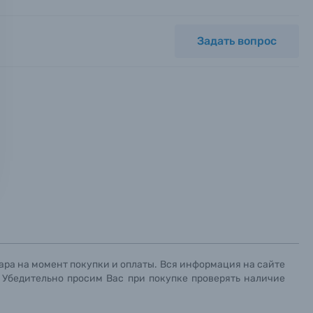
Задать вопрос
ных.
х данных.
х данных.
х данных.
ара на момент покупки и оплаты. Вся информация на сайте
. Убедительно просим Вас при покупке проверять наличие