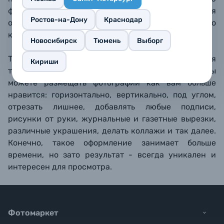
фотографию или картинку. Твердая книжная
Ростов-на-Дону
Краснодар
обложка выполнена из текстурированного
картона,
классический книжный переплет.
Новосибирск
Тюмень
Выборг
Традиционные альбомы - лучший вариант для
Кириши
творческого оформления и скрапбукинга. Вы
можете размещать фотографии как вам больше
нравится: горизонтально, вертикально, под углом,
отрезать лишнее, добавлять любые подписи,
рисунки от руки, журнальные и газетные вырезки,
различные украшения, делать коллажи и так далее.
Конечно, такое оформление занимает больше
времени, но зато результат - всегда уникален и
интересен для просмотра.
Фотомаркет