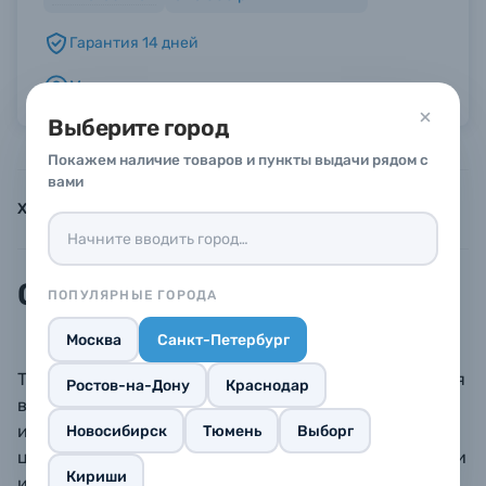
Гарантия 14 дней
Б/У фототехника (Комиссионные товары)
Можно в рассрочку или кредит
Уценённые товары
Выберите город
Покажем наличие товаров и пункты выдачи рядом с
вами
Характеристики
Инструкции
Описание
Описание
ПОПУЛЯРНЫЕ ГОРОДА
Москва
Санкт-Петербург
Традиционный альбом без кармашков, подходит для
Ростов-на-Дону
Краснодар
вклеивания фотографий любых размеров. Обложка
из текстурированной бумаги, монотонного цвета, в
Новосибирск
Тюмень
Выборг
центре расположено окошко 6х6 см для фотографии
Кириши
или рисунка. Минималистичный современный