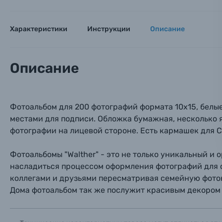
Оптические приборы
Номер
Номер
Номер
Имя*
Характеристики
Инструкции
Описание
Электроника
Ваш в
Ваш в
Ваш в
Номер т
Описание
Материалы
Нажимая
Осветительное оборудование
Фотоальбом для 200 фотографий формата 10х15, бел
местами для подписи. Обложка бумажная, несколько я
Фоторамки
фотографии на лицевой стороне. Есть кармашек для C
Прик
Прик
Прик
Фотоальбомы
Фотоальбомы "Walther" - это не только уникальный и
насладиться процессом оформления фотографий для с
Нажи
Нажи
Нажи
коллегами и друзьями пересматривая семейную фото
Книги о фотографии, альбомы известных фот
Дома фотоальбом так же послужит красивым декором 
Солнцезащитные очки