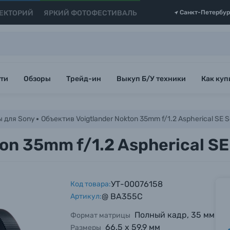
ЕКТОРИЙ
ЯРКИЙ ФОТОФЕСТИВАЛЬ
Санкт-Петербур
ти
Обзоры
Трейд-ин
Выкуп Б/У техники
Как куп
 для Sony
Объектив Voigtlander Nokton 35mm f/1.2 Aspherical SE 
on 35mm f/1.2 Aspherical SE
УТ-00076158
Код товара:
@ BA355C
Артикул:
Полный кадр, 35 мм
Формат матрицы
66.5 х 59.9 мм
Размеры