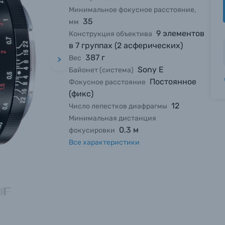
Минимальное фокусное расстояние,
35
мм
9 элементов
Конструкция объектива
в 7 группах (2 асферических)
387 г
Вес
>
Sony E
Байонет (система)
Постоянное
Фокусное расстояние
(фикс)
12
Число лепестков диафрагмы
Минимальная дистанция
0.3 м
фокусировки
Все характеристики
вились вопросы?
вились вопросы?
вились вопросы?
тараемся ответить как можно скорее.
тараемся ответить как можно скорее.
тараемся ответить как можно скорее.