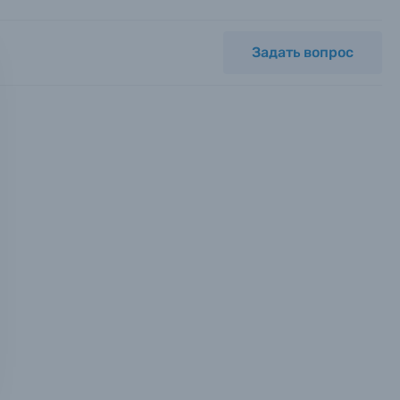
Задать вопрос
мся с
ных.