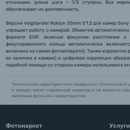
Фотоальбомы
отсечками, длина шага – 1/3 ступени. Все марк
обеспечивает их долговечность.
Нажи
Нажи
Нажи
Книги о фотографии, альбомы известных фот
Версия
Voigtlander Nokton 35mm f/1.2
для камер Sony
упрощает работу с камерой. Объектив автоматически
Солнцезащитные очки
формате EXIF, включая фокусное расстояние и
фокусировочного кольца автоматически включает
Б/У фототехника (Комиссионные товары)
включена на самом фотоаппарате). Также корректно 
ее наличии в камере) и цифровая коррекция аберра
подобной помощи со стороны камеры использовать его
Уценённые товары
Технические характеристики товара могут отличаться от 
о товарах носит справочный характер и не является пуб
желаемых функций и характеристик.
Фотомаркет
Услуги