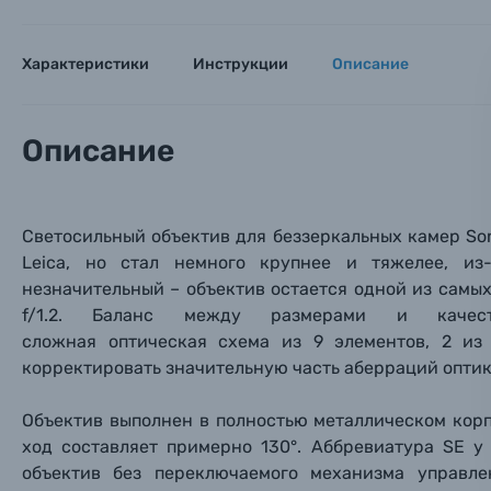
Имя и
Имя и
Имя и
Заказ 
Вспышки для фотоаппаратов
Характеристики
Инструкции
Описание
Тема 
Тема 
Тема 
Оставьте
Аксессуары для фото и видеокамер
Вами с 9:
Описание
Оптические приборы
Номер
Номер
Номер
Имя*
Светосильный объектив для беззеркальных камер Son
Электроника
Leica, но стал немного крупнее и тяжелее, из
Ваш в
Ваш в
Ваш в
незначительный – объектив остается одной из самы
Номер т
Материалы
f/1.2.
Баланс между размерами и качеств
сложная оптическая схема из 9 элементов, 2 из
Нажимая
корректировать значительную часть аберраций оптик
Осветительное оборудование
Объектив выполнен в полностью металлическом корп
Фоторамки
ход составляет примерно 130°. Аббревиатура SE у V
объектив без переключаемого механизма управл
Прик
Прик
Прик