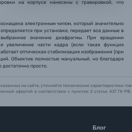
ировки на корпусе нанесены с гравировкой, что
мая кнопку «
мая кнопку «
мая кнопку «
Отправить вопрос
Отправить вопрос
Отправить вопрос
» я даю: Согласие на
» я даю: Согласие на
» я даю: Согласие на
обработку персональны
обработку персональны
обработку персональны
ографов
 оснащена электронным чипом, который значительно
 определяется при установке, передает все данные в
Отправить вопрос
Отправить вопрос
Отправить вопрос
 выбранное значение диафрагмы. При вращении
ся увеличение части кадра (если такая функция
работает оптическая стабилизация изображения (при
ций. Объектив полностью мануальный, но благодаря
 достаточно просто.
указанных на сайте, уточняйте технические характеристики тов
личной офертой в соответствии с пунктом 2 статьи 437 ГК РФ
Блог