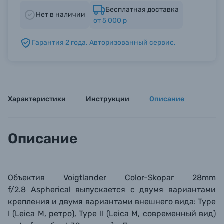
Бесплатная доставка
Нет в наличии
от 5 000 р
Б/У фототехника (Комиссионные товары)
Гарантия 2 года. Авторизованный сервис.
Уценённые товары
Характеристики
Инструкции
Описание
Описание
Объектив Voigtlander Color-Skopar 28mm
f/2.8 Aspherical выпускается c двумя вариантами
крепления и двумя вариантами внешнего вида
: Type
I (
Leica M, ретро),
Type II (Leica M, современный вид)