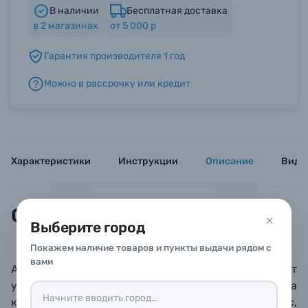
В наличии
Бесплатная доставка
в
2
магазинах
от 5 000 р
Б/У фототехника (Комиссионные товары)
Гарантия производителя 1 год
Уценённые товары
Можно в рассрочку или кредит
Характеристики
Инструкции
Описание
Виде
Описание
Выберите город
Покажем наличие товаров и пункты выдачи рядом с
вами
Автофокусный адаптер Viltrox EF-M1 позволяет
устанавливать объективы с байонетом Canon EF на
камеры системы Micro 4/3 (Olympus, Panasonic,