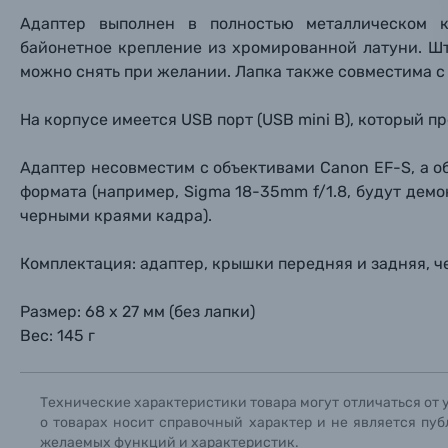
Фоторамки
Адаптер выполнен в полностью металлическом к
байонетное крепление из хромированной латуни. Шт
Прик
Прик
Прик
Фотоальбомы
можно снять при желании. Лапка также совместима с 
Нажи
Нажи
Нажи
Книги о фотографии, альбомы известных фот
На корпусе имеется USB порт (USB mini B), который 
Адаптер несовместим с объективами Canon EF-S, а о
Солнцезащитные очки
формата (например, Sigma 18-35mm f/1.8, будут дем
черными краями кадра).
Б/У фототехника (Комиссионные товары)
Комплектация: адаптер, крышки передняя и задняя, ч
Уценённые товары
Размер: 68 х 27 мм (без лапки)
Вес: 145 г
Технические характеристики товара могут отличаться от 
о товарах носит справочный характер и не является пуб
желаемых функций и характеристик.