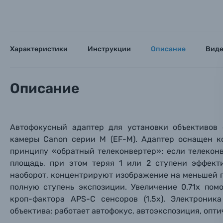
Объективы для фотоаппаратов
Имя и
Имя и
Имя и
Характеристики
Инструкции
Описание
Вид
Заказ 
Вспышки для фотоаппаратов
Тема 
Тема 
Тема 
Оставьте
Аксессуары для фото и видеокамер
Описание
Вами с 9:
Оптические приборы
Номер
Номер
Номер
Имя*
Автофокусный адаптер для установки объективов 
камеры Canon серии M (EF-M). Адаптер оснащен 
Электроника
принципу «обратный телеконвертер»: если телеко
Ваш в
Ваш в
Ваш в
Номер т
площадь, при этом теряя 1 или 2 ступени эффект
Материалы
наоборот, концентрируют изображение на меньшей пл
полную ступень экспозиции. Увеличение 0.71х пом
Нажимая
Осветительное оборудование
кроп-фактора APS-C сенсоров (1.5х). Электроник
объектива: работает автофокус, автоэкспозиция, опти