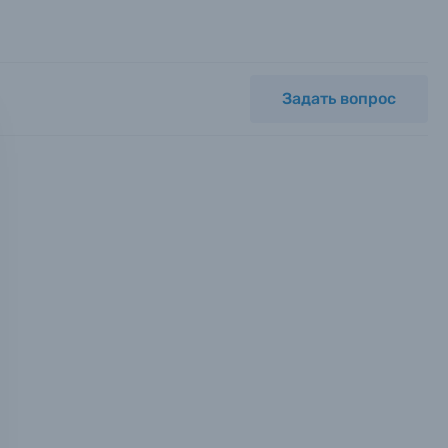
Задать вопрос
мся с
ных.