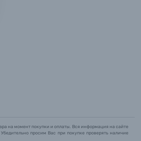
х данных.
х данных.
х данных.
ара на момент покупки и оплаты. Вся информация на сайте
. Убедительно просим Вас при покупке проверять наличие