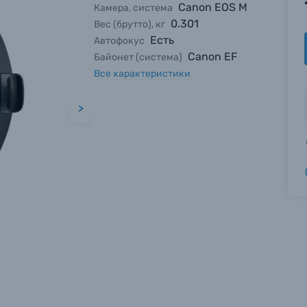
Canon EOS M
Камера, система
0.301
Вес (брутто), кг
Есть
Автофокус
Canon EF
Байонет (система)
Все характеристики
>
вились вопросы?
вились вопросы?
вились вопросы?
тараемся ответить как можно скорее.
тараемся ответить как можно скорее.
тараемся ответить как можно скорее.