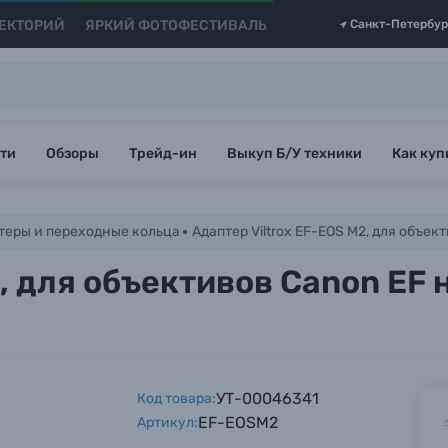
ЕКТОРИЙ
ЯРКИЙ ФОТОФЕСТИВАЛЬ
Санкт-Петербур
ти
Обзоры
Трейд-ин
Выкуп Б/У техники
Как куп
теры и переходные кольца
Адаптер Viltrox EF-EOS M2, для объек
2, для объективов Canon EF 
УТ-00046341
Код товара:
EF-EOSM2
Артикул: