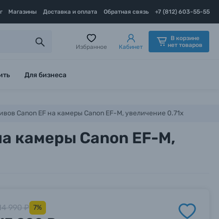
г
Магазины
Доставка и оплата
Обратная связь
+7 (812) 603-55-55
В корзине
нет товаров
Избранное
Кабинет
ить
Для бизнеса
тивов Canon EF на камеры Canon EF-M, увеличение 0.71х
на камеры Canon EF-M,
14 990 ₽
7%