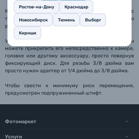
Ростов-на-Дону
Краснодар
Крепление заводится на центральную колонну с
торца и фиксируется с помощью алюминиевого
Новосибирск
Тюмень
Выборг
рычага.
Кириши
VEO+ MA1 имеет резьбу 1/4 дюйма, поэтому вы
можете прикрепить его непосредственно к камере,
головке или другому аксессуару, просто повернув
фиксирующий диск. Для резьбы 3/8 дюйма вам
просто нужен адаптер от 1/4 дюйма до 3/8 дюйма.
Чтобы свести к минимуму риск перемещения,
предусмотрен подпружиненный штифт.
Фотомаркет
Услуги