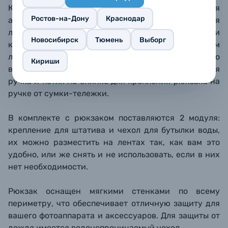
Комфорт ношения обеспечивается благодаря
Ростов-на-Дону
Краснодар
анатомической спинке со мягкими подушками для
лопаток и поясницы, а также с вентиляционными
Новосибирск
Тюмень
Выборг
каналами. Лямки со вспененным уплотнителем
ложатся на плечи мягко, есть регулируемая по
Кириши
высоте нагрудная стяжка. Также имеется верхняя
ручка и петля на спинке для крепления рюкзака на
ручке от сумки-тележки.
В комплекте с рюкзаком поставляются 2 модуля:
крепление для штатива и чехол для бутылки воды,
их можно разместить на лентах так, как вам это
удобно, или же снять и не использовать, если в них
нет необходимости.
Рюкзак оснащен мягкими стенками по всему
периметру, что обеспечивает отличную защиту для
вашего фотоаппарата и аксессуаров. Для защиты от
дождя имеется водонепроницаемый чехол.