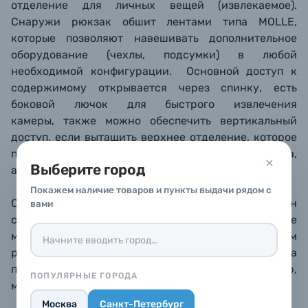
отделение для личных вещей (извлекаемое).
Снаружи рюкзак обшит лентами типа MOLLE,
которые позволяют навешивать дополнительное
оборудование (чехлы, подсумки) в любой
необходимой конфигурации. Основной доступ к
содержимому открывается через спинку, есть
боковой лючок для быстрого извлечения
камеры, также можно обеспечить вертикальный
доступ, если вытащить верхнее отделение, которое
предназначается для личных вещей (еда, одежда,
Выберите город
аксессуары).
Покажем наличие товаров и пункты выдачи рядом с
Спереди предусмотрен широкий и плоский карман
вами
с органайзером для документов и бумаг, туда же
можно положить планшет. В широком поясном
ремне также сделаны карманы на молнии, куда
поместится небольшой телефон или, например,
ПОПУЛЯРНЫЕ ГОРОДА
мультитул.
Москва
Санкт-Петербург