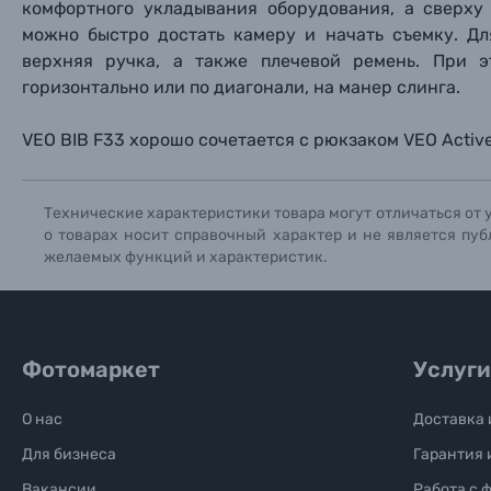
комфортного укладывания оборудования, а сверху
Книги о фотографии, альбомы известных фот
можно быстро достать камеру и начать съемку. Д
верхняя ручка, а также плечевой ремень. При 
Солнцезащитные очки
горизонтально или по диагонали, на манер слинга.
Б/У фототехника (Комиссионные товары)
VEO BIB F33 хорошо сочетается с рюкзаком VEO Active
Уценённые товары
Технические характеристики товара могут отличаться от 
о товарах носит справочный характер и не является пуб
желаемых функций и характеристик.
Фотомаркет
Услуги
О нас
Доставка 
Для бизнеса
Гарантия 
Вакансии
Работа с 