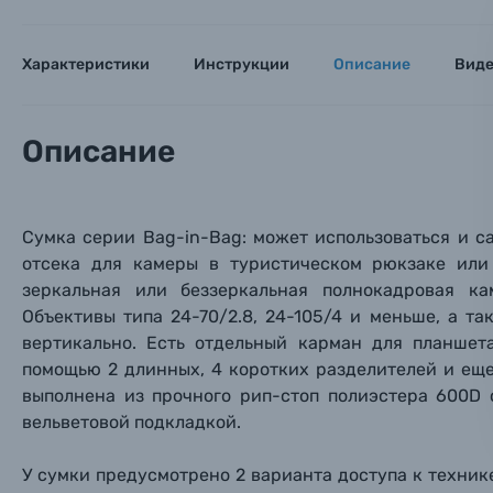
Заказ 
Вспышки для фотоаппаратов
Тема 
Тема 
Тема 
Оставьте
Характеристики
Инструкции
Описание
Вид
Аксессуары для фото и видеокамер
Вами с 9:
Оптические приборы
Номер
Номер
Номер
Описание
Имя*
Электроника
Ваш в
Ваш в
Ваш в
Сумка серии Bag-in-Bag: может использоваться и са
Номер т
Материалы
отсека для камеры в туристическом рюкзаке или
зеркальная или беззеркальная полнокадровая ка
Нажимая
Объективы типа 24-70/2.8, 24-105/4 и меньше, а т
Осветительное оборудование
вертикально. Есть отдельный карман для планшета
помощью 2 длинных, 4 коротких разделителей и еще
Фоторамки
вы
полнена из прочного рип-стоп полиэстера 600D
вельветовой подкладкой.
Прик
Прик
Прик
Фотоальбомы
У сумки предусмотрено 2 варианта доступа к техник
Нажи
Нажи
Нажи