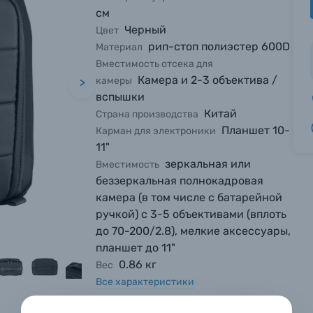
см
Черный
Цвет
рип-стоп полиэстер 600D
Материал
Вместимость отсека для
Камера и 2-3 объектива /
камеры
>
вспышки
Китай
Страна производства
Планшет 10-
Карман для электроники
11"
зеркальная или
Вместимость
беззеркальная полнокадровая
камера (в том числе с батарейной
вились вопросы?
вились вопросы?
вились вопросы?
ручкой) с 3-5 объективами (вплоть
до 70-200/2.8), мелкие аксессуары,
тараемся ответить как можно скорее.
тараемся ответить как можно скорее.
тараемся ответить как можно скорее.
планшет до 11"
0.86 кг
Вес
Все характеристики
 Фамилия*
 Фамилия*
 Фамилия*