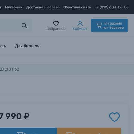
г
Магазины
Доставка и оплата
Обратная связь
+7 (812) 603-55-55
В корзине
нет товаров
Избранное
Кабинет
ить
Для бизнеса
O BIB F33
7 990 ₽