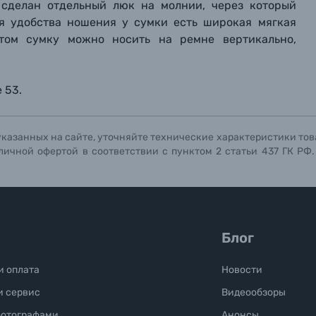
 сделан отдельный люк на молнии, через который
ографов
ля удобства ношения у сумки есть широкая мягкая
этом сумку можно носить на ремне вертикально,
Отправить вопрос
Отправить вопрос
Отправить вопрос
 53.
указанных на сайте, уточняйте технические характеристики тов
личной офертой в соответствии с пунктом 2 статьи 437 ГК РФ
Блог
и оплата
Новости
и сервис
Видеообзоры
фотографами
Анонсы