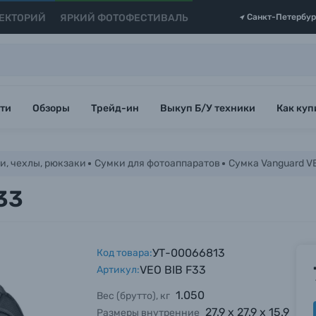
ЕКТОРИЙ
ЯРКИЙ ФОТОФЕСТИВАЛЬ
Санкт-Петербур
ти
Обзоры
Трейд-ин
Выкуп Б/У техники
Как куп
и, чехлы, рюкзаки
Сумки для фотоаппаратов
Сумка Vanguard VE
33
УТ-00066813
Код товара:
VEO BIB F33
Артикул:
1.050
Вес (брутто), кг
27.9 х 27.9 х 15.9
Размеры внутренние