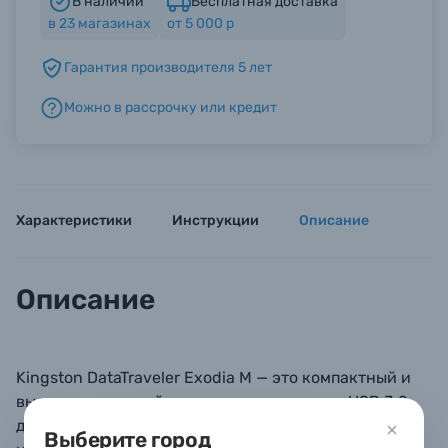
В наличии
Бесплатная доставка
в
23
магазинах
от 5 000 р
Б/У фототехника (Комиссионные товары)
Гарантия производителя 5 лет
Можно в рассрочку или кредит
Уценённые товары
Характеристики
Инструкции
Описание
Описание
Kingston DataTraveler Exodia M — это компактный и
высокоскоростной накопитель стандарта USB 3.2
для хранения и переноса данных, совместимый с
Выберите город