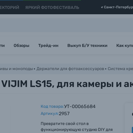
ЕКТОРИЙ
ЯРКИЙ ФОТОФЕСТИВАЛЬ
Санкт-Петербур
ти
Обзоры
Трейд-ин
Выкуп Б/У техники
Как куп
ивы и моноподы
Держатели для фотоаксессуаров
Cистема кре
 VIJIM LS15, для камеры и 
УТ-00065684
Код товара:
2957
Артикул:
Превратите свой стол в
функционирующую студию DIY для