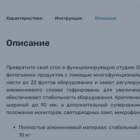
Тема 
Тема 
Тема 
Оставьте
Аксессуары для фото и видеокамер
Характеристики
Инструкции
Описание
Вами с 9:
Оптические приборы
Номер
Номер
Номер
Описание
Имя*
Электроника
Ваш в
Ваш в
Ваш в
Номер т
Превратите свой стол в функционирующую студию DI
Материалы
фотосъемки продуктов с помощью многофункциональн
нести до 22 фунтов оборудования и имеет регулир
Нажимая
Осветительное оборудование
алюминиевого сплава гофрированы для увеличен
обеспечивают стабильность оборудования. Креплени
шириной до 90 мм, а дополнительный суперзажи
Фоторамки
положение мониторов, светодиодных ламп, микрофоно
Прик
Прик
Прик
Фотоальбомы
Полностью алюминиевый материал, стабильный и
Нажи
Нажи
Нажи
10 кг