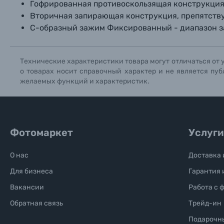
Книги о фотографии, альбомы известных фот
Гофрированная противоскользящая конструкция
Вторичная запирающая конструкция, препятств
C-образный зажим Фиксированный - диапазон з
Солнцезащитные очки
Б/У фототехника (Комиссионные товары)
Технические характеристики товара могут отличаться от 
о товарах носит справочный характер и не является пуб
желаемых функций и характеристик.
Уценённые товары
Фотомаркет
Услуги
О нас
Доставка 
Для бизнеса
Гарантия 
Вакансии
Работа с 
Обратная связь
Трейд-ин
Подарочн