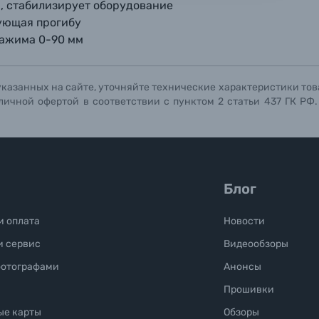
ографов
, стабилизирует оборудование
ующая прогибу
ажима 0-90 мм
Отправить вопрос
Отправить вопрос
Отправить вопрос
указанных на сайте, уточняйте технические характеристики тов
личной офертой в соответствии с пунктом 2 статьи 437 ГК РФ
Блог
и оплата
Новости
и сервис
Видеообзоры
фотографами
Анонсы
Прошивки
ые карты
Обзоры