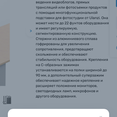
ведения видеоблогов, прямых
трансляций или фотосъемки продуктов
с помощью многофункциональной
подставки для фотостудии от Ulanzi. Она
может нести до 22 фунтов оборудования
и имеет регулируемую,
>
сегментированную конструкцию.
Стержни из алюминиевого сплава
гофрированы для увеличения
сопротивления, предотвращают
скольжение и обеспечивают
стабильность оборудования. Крепления
на C-образных зажимах
устанавливаются на полки шириной до
вились вопросы?
вились вопросы?
вились вопросы?
90 мм, а дополнительный суперзажим
обеспечивает надежное крепление и
тараемся ответить как можно скорее.
тараемся ответить как можно скорее.
тараемся ответить как можно скорее.
расширяет положение мониторов,
светодиодных ламп, микрофонов и
другого оборудования.
 Фамилия*
 Фамилия*
 Фамилия*
в 1 клик