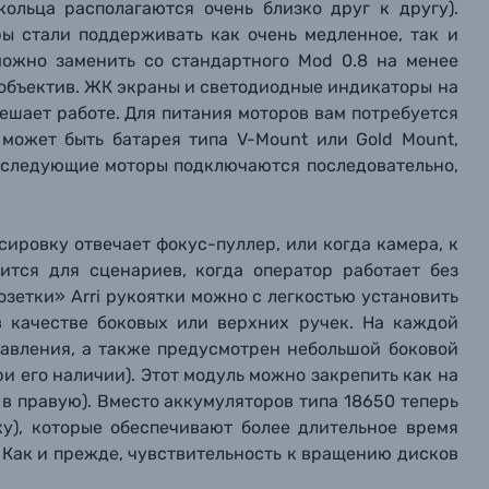
кольца располагаются очень близко друг к другу).
ографов
оры стали поддерживать как очень медленное, так и
можно заменить со стандартного Mod 0.8 на менее
Отправить вопрос
Отправить вопрос
Отправить вопрос
 объектив. ЖК экраны и светодиодные индикаторы на
ешает работе. Для питания моторов вам потребуется
 может быть батарея типа V-Mount или Gold Mount,
и следующие моторы подключаются последовательно,
сировку отвечает фокус-пуллер, или когда камера, к
дится для сценариев, когда оператор работает без
озетки» Arri рукоятки можно с легкостью установить
в качестве боковых или верхних ручек. На каждой
равления, а также предусмотрен небольшой боковой
и его наличии). Этот модуль можно закрепить как на
 в правую). Вместо аккумуляторов типа 18650 теперь
ку), которые обеспечивают более длительное время
. Как и прежде, чувствительность к вращению дисков