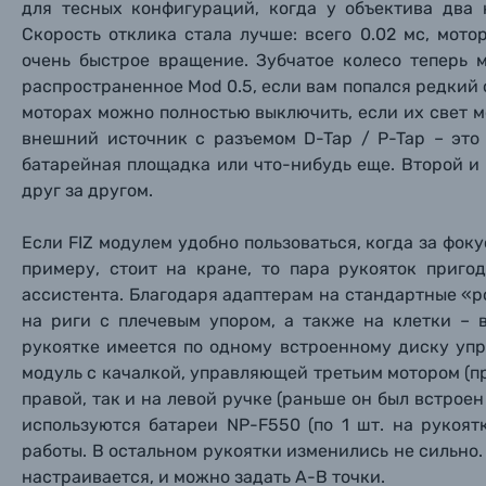
для тесных конфигураций, когда у объектива два 
Книги о фотографии, альбомы известных фот
Скорость отклика стала лучше: всего 0.02 мс, мот
очень быстрое вращение. Зубчатое колесо теперь 
распространенное Mod 0.5, если вам попался редкий
Солнцезащитные очки
моторах можно полностью выключить, если их свет м
внешний источник с разъемом D-Tap / P-Tap – это
Б/У фототехника (Комиссионные товары)
батарейная площадка или что-нибудь еще. Второй 
друг за другом.
Уценённые товары
Если FIZ модулем удобно пользоваться, когда за фоку
примеру, стоит на кране, то пара рукояток приго
ассистента. Благодаря адаптерам на стандартные «р
на риги с плечевым упором, а также на клетки – 
рукоятке имеется по одному встроенному диску уп
модуль с качалкой, управляющей третьим мотором (пр
правой, так и на левой ручке (раньше он был встроен
используются батареи NP-F550 (по 1 шт. на рукоят
работы. В остальном рукоятки изменились не сильно
настраивается, и можно задать A-B точки.