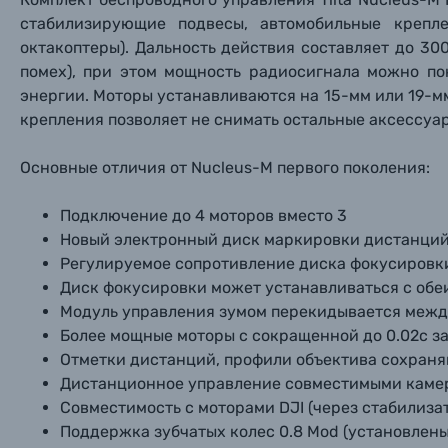
стабилизирующие подвесы, автомобильные крепле
октакоптеры). Дальность действия составляет до 30
помех), при этом мощность радиосигнала можно по
энергии. Моторы устанавливаются на 15-мм или 19-
крепления позволяет не снимать остальные аксессуа
Каталог товаров
Основные отличия от Nucleus-M первого поколения:
Цифровые фотоаппараты
Подключение до 4 моторов вместо 3
Пленочные фотоаппараты
Новый электронный диск маркировки дистанций 
Регулируемое сопротивление диска фокусировки
Диск фокусировки может устанавливаться с обеи
Фотокамеры моментальной печати
Поя
Поя
Поя
Модуль управления зумом перекидывается между
Более мощные моторы с сокращенной до 0.02с 
Мы пос
Мы пос
Мы пос
Видеокамеры
Отметки дистанций, профили объектива сохраняю
Дистанционное управление совместимыми камерам
Объективы для фотоаппаратов
Совместимость с моторами DJI (через стабилизатор
Имя и
Имя и
Имя и
Поддержка зубчатых колес 0.8 Mod (установлены