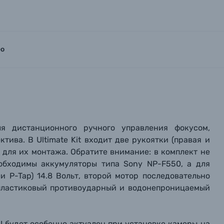
ео
для дистанционного ручного управления фокусом,
ива. В Ultimate Kit входит две рукоятки (правая и
ы для их монтажа. Обратите внимание: в комплект не
еобходимы аккумуляторы типа Sony NP-F550, а для
и P-Tap) 14.8 Вольт, второй мотор последовательно
 пластиковый противоударный и водонепроницаемый
II будет особенно актуален при установке камеры на