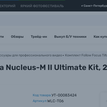
ЕКТОРИЙ
ЯРКИЙ ФОТОФЕСТИВАЛЬ
Санкт-Петербур
ти
Обзоры
Трейд-ин
Выкуп Б/У техники
Как куп
ссуары для профессионального видео
Комплект Follow Focus Tilt
 Nucleus-M II Ultimate Kit, 
УТ-00083424
Код товара:
WLC-T06
Артикул: