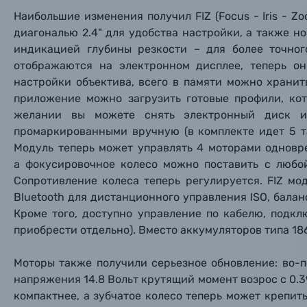
Заказ 
Вспышки для фотоаппаратов
Наибольшие изменения получил FIZ (Focus - Iris - 
Тема 
Тема 
Тема 
диагональю 2.4" для удобства настройки, а также 
Оставьте
индикацией глубины резкости – для более точно
Аксессуары для фото и видеокамер
Вами с 9:
отображаются на электронном дисплее, теперь о
настройки объектива, всего в памяти можно хранит
Оптические приборы
Номер
Номер
Номер
приложение можно загрузить готовые профили, ко
Имя*
желании вы можете снять электронный диск и 
Электроника
промаркированными вручную (в комплекте идет 5 т
Модуль теперь может управлять 4 моторами одновре
Ваш в
Ваш в
Ваш в
Номер т
а фокусировочное колесо можно поставить с любой
Материалы
Сопротивление колеса теперь регулируется. FIZ м
Нажимая
Bluetooth для дистанционного управления ISO, баланс
Осветительное оборудование
Кроме того, доступно управление по кабелю, подк
приобрести отдельно). Вместо аккумуляторов типа 1
Фоторамки
Моторы также получили серьезное обновление: во-п
Прик
Прик
Прик
напряжения 14.8 Вольт крутящий момент возрос с 0.39 
Фотоальбомы
компактнее, а зубчатое колесо теперь может крепит
Нажи
Нажи
Нажи