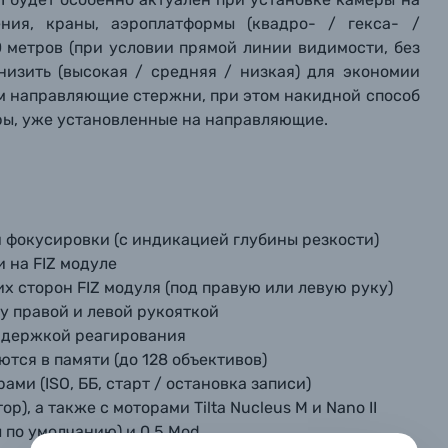
ния, краны, аэроплатформы (квадро- / гекса- /
0 метров (при условии прямой линии видимости, без
низить (высокая / средняя / низкая) для экономии
мм направляющие стержни, при этом накидной способ
ры, уже установленные на направляющие.
фокусировки (с индикацией глубины резкости)
 на FIZ модуле
х сторон FIZ модуля (под правую или левую руку)
вились вопросы?
вились вопросы?
вились вопросы?
 правой и левой рукояткой
задержкой реагирования
тараемся ответить как можно скорее.
тараемся ответить как можно скорее.
тараемся ответить как можно скорее.
тся в памяти (до 128 объективов)
и (ISO, ББ, старт / остановка записи)
), а также с моторами Tilta Nucleus M и Nano II
 Фамилия*
 Фамилия*
 Фамилия*
 по умолчанию) и 0.5 Mod