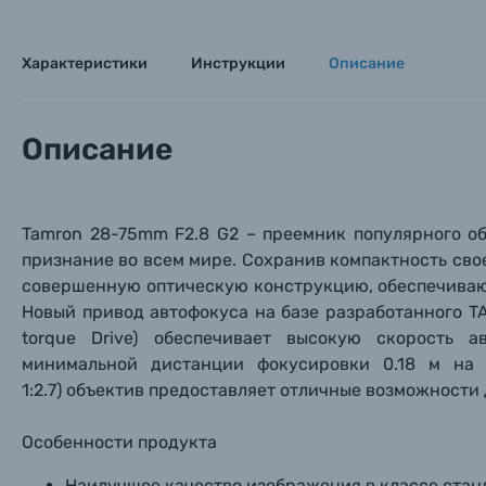
Характеристики
Инструкции
Описание
Описание
Tamron 28-75mm F2.8 G2 – преемник популярного о
признание во всем мире.
Сохранив компактность сво
совершенную оптическую конструкцию, обеспечива
Новый п
ривод автофокуса на базе разработанного TA
torque Drive) обеспечивает высокую скорость 
минимальной дистанции фокусировки
0.
18 м на 
1:2.
7)
объектив предоставляет отличные возможности 
Каталог товаров
Особенности продукта
Цифровые фотоаппараты
Наилучшее качество изображения в классе стан