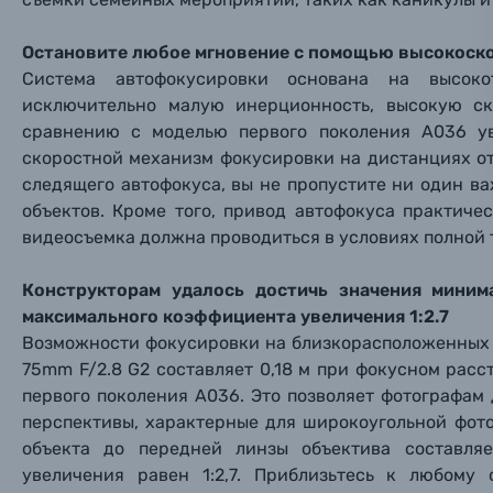
Ваш в
Ваш в
Ваш в
Номер т
Материалы
Остановите любое мгновение с помощью высокоск
Нажимая
Система автофокусировки основана на высок
Осветительное оборудование
исключительно малую инерционность, высокую ск
сравнению с моделью первого поколения A036 у
Фоторамки
скоростной механизм фокусировки на дистанциях о
следящего автофокуса, вы не пропустите ни один 
Прик
Прик
Прик
объектов. Кроме того, привод автофокуса практиче
Фотоальбомы
видеосъемка должна проводиться в условиях полной
Нажи
Нажи
Нажи
Книги о фотографии, альбомы известных фот
Конструкторам удалось достичь значения миним
максимального коэффициента увеличения 1:2.7
Солнцезащитные очки
Возможности фокусировки на близкорасположенных 
75mm F/2.8 G2 составляет 0,18 м при фокусном расс
первого поколения A036. Это позволяет фотографа
Б/У фототехника (Комиссионные товары)
перспективы, характерные для широкоугольной фот
объекта до передней линзы объектива составля
Уценённые товары
увеличения равен 1:2,7. Приблизьтесь к любому