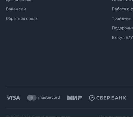
Вакансии
Работа с 
Обратная связь
Трейд-ин
Подарочн
Выкуп Б/У
© 1995-
2026
Яркий фотомаркет
Пользовательск
("Яркий Мир")
соглашение