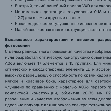
Пленочные фотоаппараты
Быстрый, тихий линейный привод VXD для скор
Минимальная дистанция фокусировки 0,18 м н
1:2.7) для съемки крупным планом
Фотокамеры моментальной печати
Поя
Поя
Поя
Новая модель имеет улучшенное исполнение кор
Малый вес, компактная конструкция, акцент на 
Мы пос
Мы пос
Мы пос
Видеокамеры
Выдающиеся характеристики и высокое разреш
фотосъемки
Объективы для фотоаппаратов
Имя и
Имя и
Имя и
С целью радикального повышения качества изображе
нуля разработал оптическую конструкцию объектива
Заказ 
Вспышки для фотоаппаратов
A063 включает 17 элементов в 15 группах. Для ми
Тема 
Тема 
Тема 
оптических низкодисперсных элемента LD и асфери
Оставьте
Аксессуары для фото и видеокамер
высокую разрешающую способность по краям кадра н
Вами с 9:
мягкое и красивое боке, характерное для светос
улучшено по сравнению с моделью A036 первого п
Оптические приборы
Номер
Номер
Номер
компактной конструкции, объектив 28-75 мм F2
Имя*
разрешение и качество изображения во всем диапа
Электроника
идеально подходит для широкого спектра фотожанров
съемки семейных мероприятий, таких как каникулы и