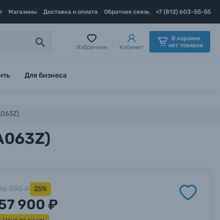
г
Магазины
Доставка и оплата
Обратная связь
+7 (812) 603-55-55
В корзине
нет товаров
Избранное
Кабинет
ить
Для бизнеса
A063Z)
(A063Z)
76 990 ₽
25%
57 900 ₽