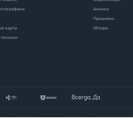
фотографами
Анонсы
Прошивки
ые карты
Обзоры
 техники
ое
Политика
Условия
Согласие на обра
конфиденциальности
продажи
персональных да