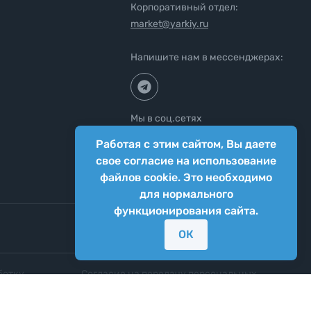
Корпоративный отдел:
market@yarkiy.ru
Напишите нам в мессенджерах:
Мы в соц.сетях
Работая с этим сайтом, Вы даете
свое согласие на использование
файлов cookie. Это необходимо
для нормального
функционирования сайта.
ОК
ботку
Согласие на передачу персональных
нных
данных третьим лицам