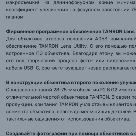
макросъемки! На длиннофокусном конце минима
коэффициент увеличения на фокусном расстоянии 75 
планом.
Фирменное программное обеспечение TAMRON Lens U
Для объектива второго поколения A063 компание
обеспечение TAMRON Lens Utility. С его помощью п
встроенное ПО объектива. Благодаря этому вы мож
его под творческий процесс фото- или видеосъемк
кабеля USB-C, соответствующее гнездо располагается
В конструкции объектива второго поколения улучше
Совершенно новый 28-75-мм объектив F2.8 G2 имеет 
отличительной чертой объективов TAMRON. В своем 
продукции, компания TAMRON учла отзывы клиентов 
элемента объектива, вплоть до мельчайших деталей. В
тактильные ощущения от использования объектива.
Создавайте фотографии при помощи объективов с 