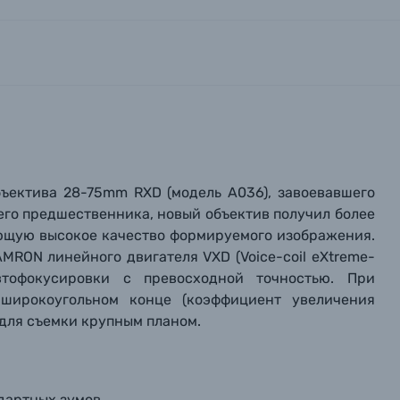
бъектива
28-75mm RXD (модель
A036), завоевавшего
его предшественника, новый объектив получил более
ющую высокое качество формируемого изображения
.
MRON линейного двигателя VXD (Voice-coil eXtreme-
автофокусировки с превосходной точностью. При
широкоугольном конце
(
коэффициент
увеличения
для съемки крупным планом.
дартных зумов