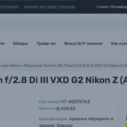
ЕКТОРИЙ
ЯРКИЙ ФОТОФЕСТИВАЛЬ
Санкт-Петербур
ти
Обзоры
Трейд-ин
Выкуп Б/У техники
Как куп
 для Nikon
Объектив Tamron 28-75mm f/2.8 Di III VXD G2 Nikon Z (
/2.8 Di III VXD G2 Nikon Z 
УТ-00075763
Код товара:
@ A063Z
Артикул:
крышки передняя и
Комплектация
задняя, бленда