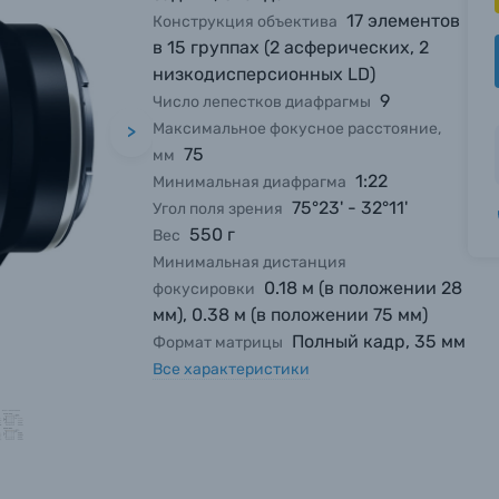
17 элементов
Конструкция объектива
в 15 группах (2 асферических, 2
низкодисперсионных LD)
9
Число лепестков диафрагмы
Максимальное фокусное расстояние,
>
75
мм
1:22
Минимальная диафрагма
75°23' - 32°11'
Угол поля зрения
550 г
Вес
Минимальная дистанция
0.18 м (в положении 28
фокусировки
мм), 0.38 м (в положении 75 мм)
Полный кадр, 35 мм
Формат матрицы
Все характеристики