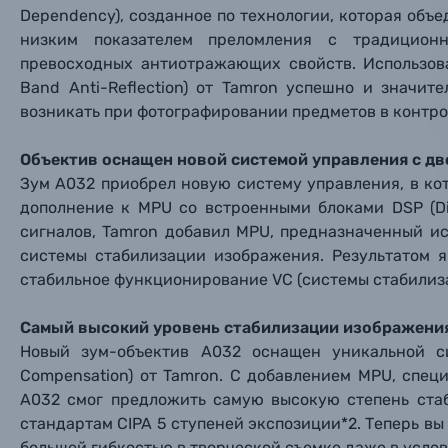
Материалы
Dependency), созданное по технологии, которая об
низким показателем преломления с традицион
Нажимая
превосходных антиотражающих свойств. Использов
Осветительное оборудование
Band Anti-Reflection) от Tamron успешно и значит
возникать при фотографировании предметов в контро
Фоторамки
Объектив оснащен новой системой управления с д
Прик
Прик
Прик
Фотоальбомы
Зум A032 приобрел новую систему управления, в ко
дополнение к MPU со встроенными блоками DSP (Dig
Нажи
Нажи
Нажи
сигналов, Tamron добавил MPU, предназначенный и
Книги о фотографии, альбомы известных фот
системы стабилизации изображения. Результатом я
стабильное функционирование VC (системы стабилиз
Солнцезащитные очки
Самый высокий уровень стабилизации изображения 
Б/У фототехника (Комиссионные товары)
Новый зум-объектив A032 оснащен уникальной си
Compensation) от Tamron. С добавлением MPU, спец
A032 смог предложить самую высокую степень ста
Уценённые товары
стандартам CIPA 5 ступеней экспозиции*2. Теперь в
большей гибкостью в творческой съемке даже в усло