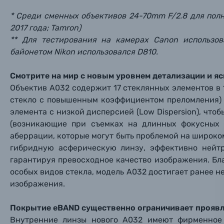
Пленочные фотоаппараты
* Среди сменных объективов 24-70mm F/2.8 для пол
2017 года; Tamron)
Фотокамеры моментальной печати
Поя
Поя
Поя
** Для тестирования на камерах Canon использов
байонетом Nikon использовался D810.
Мы пос
Мы пос
Мы пос
Видеокамеры
Смотрите на мир с новым уровнем детализации и я
Объективы для фотоаппаратов
Объектив A032 содержит 17 стеклянных элементов в 12 
Имя и
Имя и
Имя и
стекло с повышенным коэффициентом преломления) 
Заказ 
элемента с низкой дисперсией (Low Dispersion), чт
Вспышки для фотоаппаратов
(возникающие при съемках на длинных фокусных 
Тема 
Тема 
Тема 
аберрации, которые могут быть проблемой на широком
Оставьте
Аксессуары для фото и видеокамер
гибридную асферическую линзу, эффективно нейт
Вами с 9:
гарантируя превосходное качество изображения. Бл
Оптические приборы
особых видов стекла, модель A032 достигает ранее 
Номер
Номер
Номер
изображения.
Имя*
Электроника
Покрытие eBAND существенно ограничивает проявл
Ваш в
Ваш в
Ваш в
Внутренние линзы нового A032 имеют фирменное 
Номер т