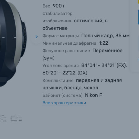
900 г
Вес
Стабилизатор
оптический, в
изображения
объективе
Полный кадр, 35 мм
Формат матрицы
>
1:22
Минимальная диафрагма
Переменное
Фокусное расстояние
(зум)
84°04' - 34°21' (FX),
Угол поля зрения
60°20' - 22°22' (DX)
передняя и задняя
Комплектация
крышки, бленда, чехол
Nikon F
Байонет (система)
Все характеристики