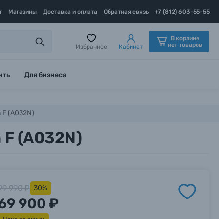
г
Магазины
Доставка и оплата
Обратная связь
+7 (812) 603-55-55
В корзине
нет товаров
Избранное
Кабинет
ить
Для бизнеса
 F (A032N)
 F (A032N)
99 990 ₽
30%
69 900 ₽