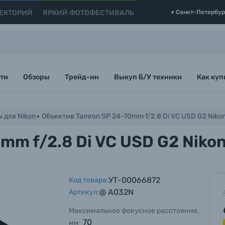
ЕКТОРИЙ
ЯРКИЙ ФОТОФЕСТИВАЛЬ
Санкт-Петербур
ти
Обзоры
Трейд-ин
Выкуп Б/У техники
Как куп
 для Nikon
Объектив Tamron SP 24-70mm f/2.8 Di VC USD G2 Nikon
m f/2.8 Di VC USD G2 Nikon
УТ-00066872
Код товара:
@ A032N
Артикул:
Максимальное фокусное расстояние,
70
мм