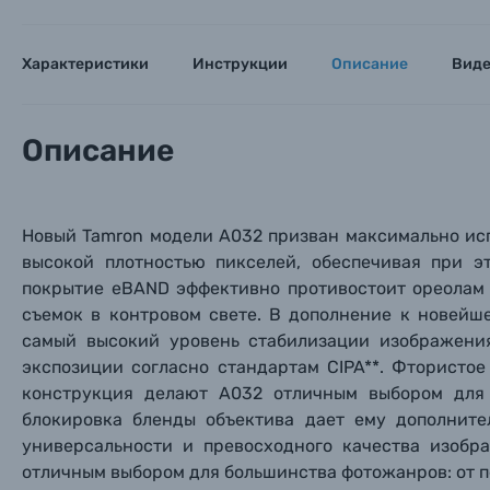
Характеристики
Инструкции
Описание
Вид
Описание
Новый Tamron модели A032 призван максимально ис
высокой плотностью пикселей, обеспечивая при 
покрытие eBAND эффективно противостоит ореолам 
съемок в контровом свете. В дополнение к новейш
самый высокий уровень стабилизации изображения
экспозиции согласно стандартам CIPA**. Фтористо
Каталог товаров
конструкция делают A032 отличным выбором для 
блокировка бленды объектива дает ему дополните
Цифровые фотоаппараты
универсальности и превосходного качества изобр
отличным выбором для большинства фотожанров: от п